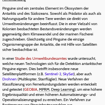
Pinguine sind ein zentrales Element im Ökosystem der
Antarktis und des Südozeans. Sowohl als Prädator als auch als
Nahrungsquelle für andere Tiere werden sie direkt von
Umweltveränderungen beeinflusst. Die in einer Vielzahl von
Kolonien beobachteten Bestandsveränderungen werden
gegenwärtig dem Klimawandel und der marinen Fischerei
zugeschrieben. Gleichzeitig sind Pinguine die einzige
Organismengruppe der Antarktis, die mit Hilfe von Satelliten
sicher beobachtbar ist.
In einer
Studie des Umweltbundesamtes
wurde untersucht,
welche neuen Technologien sich für die Detektion antarktischer
Pinguine eignen. Dies betrifft insbesondere neue
Satellitenplattformen (z.B.
Sentinel-2
,
SkySat
), aber auch
Drohnen
(Multikopter, Starrflügler). Neue Verfahren der
Klassifizierung von Fernerkundungsdaten werden entwickelt
und getestet (
GEOBIA
,
MPRM
,
Deep Learning
), um eine höhere
Ergebnisqualität und einen höheren Automatisierungs- und
Operationalisierungsgrad zu erreichen. Ein Verfahren zur
Bestimmung von Pinguinbrutpaarzahlen aus