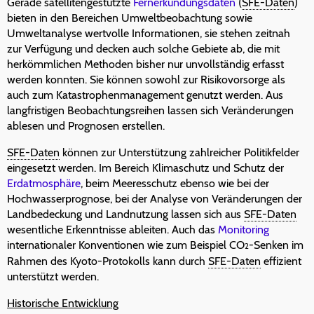
Gerade satellitengestützte
Fernerkundungsdaten
(
SFE-Daten
)
bieten in den Bereichen Umweltbeobachtung sowie
Umweltanalyse wertvolle Informationen, sie stehen zeitnah
zur Verfügung und decken auch solche Gebiete ab, die mit
herkömmlichen Methoden bisher nur unvollständig erfasst
werden konnten. Sie können sowohl zur Risikovorsorge als
auch zum Katastrophenmanagement genutzt werden. Aus
langfristigen Beobachtungsreihen lassen sich Veränderungen
ablesen und Prognosen erstellen.
SFE-Daten
können zur Unterstützung zahlreicher Politikfelder
eingesetzt werden. Im Bereich Klimaschutz und Schutz der
Erdatmosphäre
, beim Meeresschutz ebenso wie bei der
Hochwasserprognose, bei der Analyse von Veränderungen der
Landbedeckung und Landnutzung lassen sich aus
SFE-Daten
wesentliche Erkenntnisse ableiten. Auch das
Monitoring
internationaler Konventionen wie zum Beispiel CO
-Senken im
2
Rahmen des Kyoto-Protokolls kann durch
SFE-Daten
effizient
unterstützt werden.
Historische Entwicklung