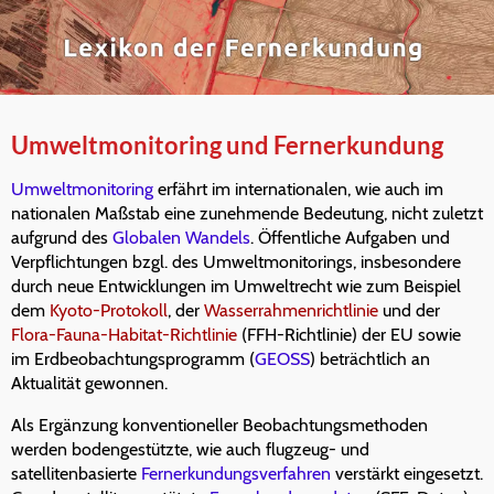
Umweltmonitoring und Fernerkundung
Umweltmonitoring
erfährt im internationalen, wie auch im
nationalen Maßstab eine zunehmende Bedeutung, nicht zuletzt
aufgrund des
Globalen Wandels
. Öffentliche Aufgaben und
Verpflichtungen bzgl. des Umweltmonitorings, insbesondere
durch neue Entwicklungen im Umweltrecht wie zum Beispiel
dem
Kyoto-Protokoll
, der
Wasserrahmenrichtlinie
und der
Flora-Fauna-Habitat-Richtlinie
(FFH-Richtlinie) der EU sowie
im Erdbeobachtungsprogramm (
GEOSS
) beträchtlich an
Aktualität gewonnen.
Als Ergänzung konventioneller Beobachtungsmethoden
werden bodengestützte, wie auch flugzeug- und
satellitenbasierte
Fernerkundungsverfahren
verstärkt eingesetzt.