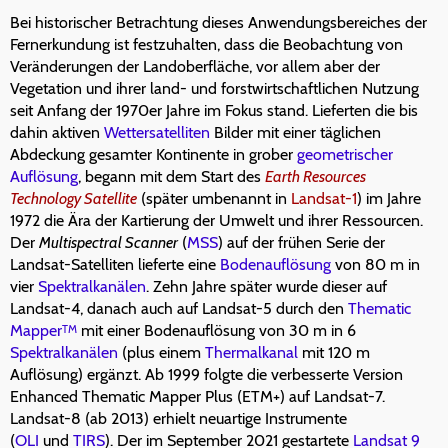
Bei historischer Betrachtung dieses Anwendungsbereiches der
Fernerkundung ist festzuhalten, dass die Beobachtung von
Veränderungen der Landoberfläche, vor allem aber der
Vegetation und ihrer land- und forstwirtschaftlichen Nutzung
seit Anfang der 1970er Jahre im Fokus stand. Lieferten die bis
dahin aktiven
Wettersatelliten
Bilder mit einer täglichen
Abdeckung gesamter Kontinente in grober
geometrischer
Auflösung
, begann mit dem Start des
Earth Resources
Technology Satellite
(später umbenannt in
Landsat-1
) im Jahre
1972 die Ära der Kartierung der Umwelt und ihrer Ressourcen.
Der
Multispectral Scanner
(
MSS
) auf der frühen Serie der
Landsat-Satelliten lieferte eine
Bodenauflösung
von 80 m in
vier
Spektralkanälen
. Zehn Jahre später wurde dieser auf
Landsat-4, danach auch auf Landsat-5 durch den
Thematic
Mapper
mit einer Bodenauflösung von 30 m in 6
TM
Spektralkanälen
(plus einem
Thermalkanal
mit 120 m
Auflösung) ergänzt. Ab 1999 folgte die verbesserte Version
Enhanced Thematic Mapper Plus (ETM+) auf Landsat-7.
Landsat-8 (ab 2013) erhielt neuartige Instrumente
(
OLI
und
TIRS
). Der im September 2021 gestartete
Landsat 9