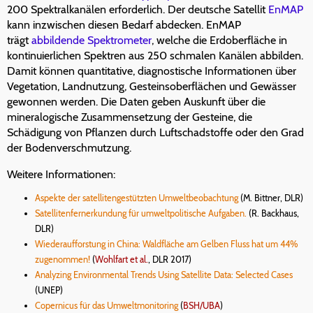
200 Spektralkanälen erforderlich. Der deutsche Satellit
EnMAP
kann inzwischen diesen Bedarf abdecken. EnMAP
trägt
abbildende Spektrometer
, welche die Erdoberfläche in
kontinuierlichen Spektren aus 250 schmalen Kanälen abbilden.
Damit können quantitative, diagnostische Informationen über
Vegetation, Landnutzung, Gesteinsoberflächen und Gewässer
gewonnen werden. Die Daten geben Auskunft über die
mineralogische Zusammensetzung der Gesteine, die
Schädigung von Pflanzen durch Luftschadstoffe oder den Grad
der Bodenverschmutzung.
Weitere Informationen:
Aspekte der satellitengestützten Umweltbeobachtung
(M. Bittner, DLR)
Satellitenfernerkundung für umweltpolitische Aufgaben.
(R. Backhaus,
DLR)
Wiederaufforstung in China: Waldfläche am Gelben Fluss hat um 44%
zugenommen!
(
Wohlfart et al.
, DLR 2017)
Analyzing Environmental Trends Using Satellite Data: Selected Cases
(UNEP)
Copernicus für das Umweltmonitoring
(
BSH/UBA
)