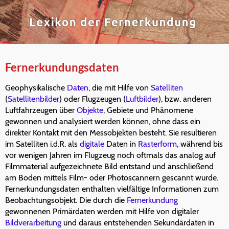
Fernerkundungsdaten
Geophysikalische
Daten
, die mit Hilfe von
Satelliten
(
Satellitenbilder
) oder Flugzeugen (
Luftbilder
), bzw. anderen
Luftfahrzeugen über
Objekte
, Gebiete und Phänomene
gewonnen und analysiert werden können, ohne dass ein
direkter Kontakt mit den Messobjekten besteht. Sie resultieren
im Satelliten i.d.R. als
digitale
Daten in
Rasterform
, während bis
vor wenigen Jahren im Flugzeug noch oftmals das analog auf
Filmmaterial aufgezeichnete Bild entstand und anschließend
am Boden mittels Film- oder Photoscannern gescannt wurde.
Fernerkundungsdaten enthalten vielfältige Informationen zum
Beobachtungsobjekt. Die durch die
Fernerkundung
gewonnenen Primärdaten werden mit Hilfe von digitaler
Bildverarbeitung
und daraus entstehenden Sekundärdaten in