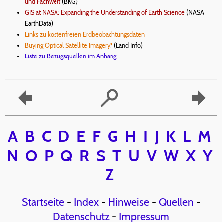
und Fachwelt
(BKG)
GIS at NASA: Expanding the Understanding of Earth Science
(NASA
EarthData)
Links zu kostenfreien Erdbeobachtungsdaten
Buying Optical Satellite Imagery?
(Land Info)
Liste zu Bezugsquellen im Anhang
A
B
C
D
E
F
G
H
I
J
K
L
M
N
O
P
Q
R
S
T
U
V
W
X
Y
Z
Startseite
-
Index
-
Hinweise
-
Quellen
-
Datenschutz
-
Impressum