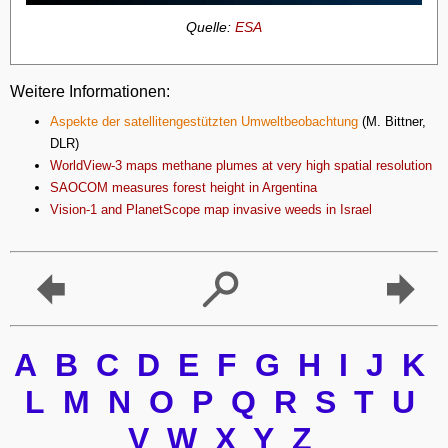
Quelle:
ESA
Weitere Informationen:
Aspekte der satellitengestützten Umweltbeobachtung
(M. Bittner,
DLR)
WorldView-3 maps methane plumes at very high spatial resolution
SAOCOM measures forest height in Argentina
Vision-1 and PlanetScope map invasive weeds in Israel
A
B
C
D
E
F
G
H
I
J
K
L
M
N
O
P
Q
R
S
T
U
V
W
X
Y
Z