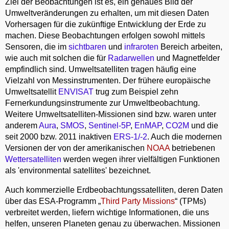
Ziel der Beobachtungen ist es, ein genaues Bild der
Umweltveränderungen zu erhalten, um mit diesen Daten
Vorhersagen für die zukünftige Entwicklung der Erde zu
machen. Diese Beobachtungen erfolgen sowohl mittels
Sensoren, die im
sichtbaren
und
infraroten
Bereich arbeiten,
wie auch mit solchen die für
Radarwellen
und Magnetfelder
empfindlich sind. Umweltsatelliten tragen häufig eine
Vielzahl von Messinstrumenten. Der frühere europäische
Umweltsatellit
ENVISAT
trug zum Beispiel zehn
Fernerkundungsinstrumente zur Umweltbeobachtung.
Weitere Umweltsatelliten-Missionen sind bzw. waren unter
anderem
Aura
,
SMOS
,
Sentinel-5P
,
EnMAP
,
CO2M
und die
seit 2000 bzw. 2011 inaktiven
ERS-1/-2
. Auch die modernen
Versionen der von der amerikanischen
NOAA
betriebenen
Wettersatelliten
werden wegen ihrer vielfältigen Funktionen
als 'environmental satellites' bezeichnet.
Auch kommerzielle Erdbeobachtungssatelliten, deren Daten
über das ESA-Programm „
Third Party Missions
“ (TPMs)
verbreitet werden, liefern wichtige Informationen, die uns
helfen, unseren Planeten genau zu überwachen. Missionen