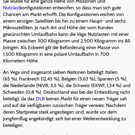
Sie wurde für eine ganze Reihe von Missionen und
Nutzlast
konfigurationen entworfen, so dass man sich gute
Chancen am Markt erhofft. Die Konfigurationen reichen von
einem einzigen Satelliten bis hin zu einem Haupt- und sechs
Mikrosatelliten. Je nach Art und Höhe der vom Kunden
gewünschten Umlaufbahn kann die
Vega
Nutzlasten mit einer
Masse zwischen 300 Kilogramm und 2.500 Kilogramm ins All
bringen. Als Eckwert gilt die Beförderung einer Masse von
1.500 Kilogramm in eine polare Umlaufbahn in 700
Kilometern Höhe.
An Vega sind insgesamt sieben Nationen beteiligt: Italien
(65 %), Frankreich (12,43 %), Belgien (5,63 %), Spanien (5 %),
die Niederlande (NIVR, 3,5 %), die Schweiz (EKWF, 1,34 %) und
Schweden (0,8 %). Deutschland war bei der Entwicklung nicht
beteiligt, da das
DLR
keinen Markt für einen neuen Träger sah
und auf die verfügbaren russischen Träger verwies. Nachdem
deren Startpreise stark angestiegen sind, wurde vor dem
Jungfernflug angekündigt, sich bei einer Weiterentwicklung zu
beteiligen.