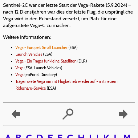
Sentinel-2C war der letzte Start der Vega-Rakete (5.9.2024) –
nach 12 Dienstjahren war dies der letzte Flug, die ursprüngliche
Vega wird in den Ruhestand versetzt, um Platz für eine
aufgerüstete Vega-C zu machen.
Weitere Informationen:
Vega - Europe's Small Launcher
(ESA)
Launch Vehicles
(ESA)
Vega - Ein Träger für kleine Satelliten
(DLR)
Vega
(ESA, Launch Vehicles)
Vega
(eoPortal Directory)
Trägerrakete Vega nimmt Flugbetrieb wieder auf - mit neuem
Rideshare-Service
(ESA)
A
B
C
D
E
F
G
H
I
J
K
L
M