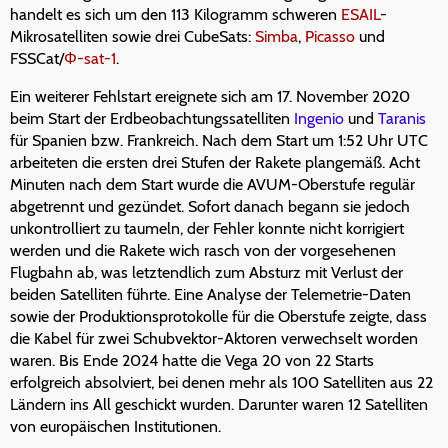
handelt es sich um den 113 Kilogramm schweren
ESAIL
-
Mikrosatelliten sowie drei CubeSats:
Simba
,
Picasso
und
FSSCat/
Φ-sat-1
.
Ein weiterer Fehlstart ereignete sich am 17. November 2020
beim Start der Erdbeobachtungssatelliten
Ingenio
und
Taranis
für Spanien bzw. Frankreich. Nach dem Start um 1:52 Uhr UTC
arbeiteten die ersten drei Stufen der Rakete plangemäß. Acht
Minuten nach dem Start wurde die AVUM-Oberstufe regulär
abgetrennt und gezündet. Sofort danach begann sie jedoch
unkontrolliert zu taumeln, der Fehler konnte nicht korrigiert
werden und die Rakete wich rasch von der vorgesehenen
Flugbahn ab, was letztendlich zum Absturz mit Verlust der
beiden Satelliten führte. Eine Analyse der Telemetrie-Daten
sowie der Produktionsprotokolle für die Oberstufe zeigte, dass
die Kabel für zwei Schubvektor-Aktoren verwechselt worden
waren. Bis Ende 2024 hatte die Vega 20 von 22 Starts
erfolgreich absolviert, bei denen mehr als 100 Satelliten aus 22
Ländern ins All geschickt wurden. Darunter waren 12 Satelliten
von europäischen Institutionen.