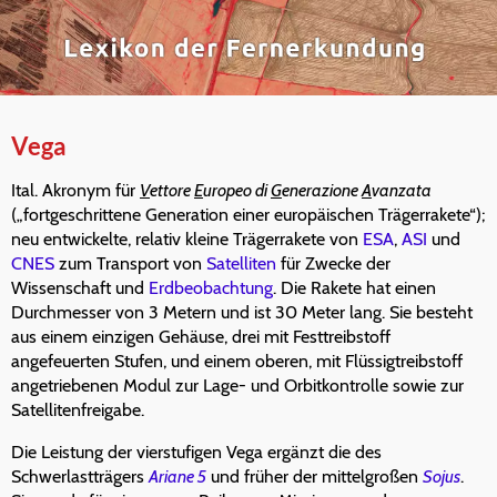
Vega
Ital. Akronym für
V
ettore
E
uropeo di
G
enerazione
A
vanzata
(„fortgeschrittene Generation einer europäischen Trägerrakete“);
neu entwickelte, relativ kleine Trägerrakete von
ESA
,
ASI
und
CNES
zum Transport von
Satelliten
für Zwecke der
Wissenschaft und
Erdbeobachtung
. Die Rakete hat einen
Durchmesser von 3 Metern und ist 30 Meter lang. Sie besteht
aus einem einzigen Gehäuse, drei mit Festtreibstoff
angefeuerten Stufen, und einem oberen, mit Flüssigtreibstoff
angetriebenen Modul zur Lage- und Orbitkontrolle sowie zur
Satellitenfreigabe.
Die Leistung der vierstufigen Vega ergänzt die des
Schwerlastträgers
Ariane 5
und früher der mittelgroßen
Sojus
.