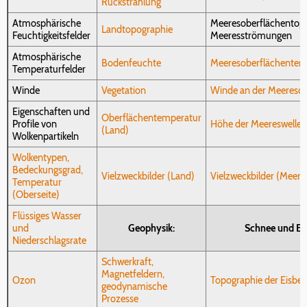
Rückstrahlung
Atmosphärische
Meeresoberflächentopo
Landtopographie
Feuchtigkeitsfelder
Meeresströmungen
Atmosphärische
Bodenfeuchte
Meeresoberflächentem
Temperaturfelder
Winde
Vegetation
Winde an der Meeresob
Eigenschaften und
Oberflächentemperatur
Profile von
Höhe der Meereswellen
(Land)
Wolkenpartikeln
Wolkentypen,
Bedeckungsgrad,
Vielzweckbilder (Land)
Vielzweckbilder (Meer)
Temperatur
(Oberseite)
Flüssiges Wasser
und
Geophysik:
Schnee und Eis
Niederschlagsrate
Schwerkraft,
Magnetfeldern,
Ozon
Topographie der Eisbe
geodynamische
Prozesse