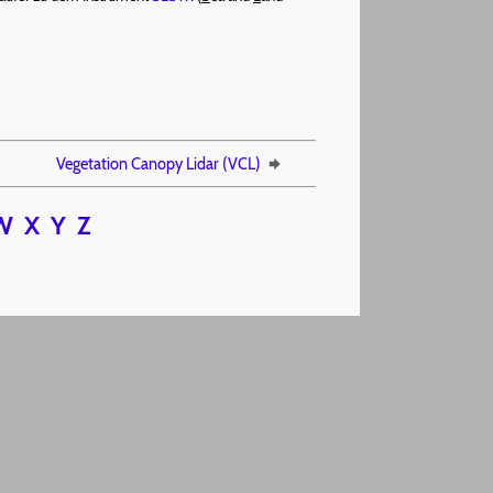
Vegetation Canopy Lidar (VCL)
W
X
Y
Z