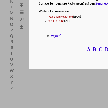
K
S
urface
T
emperature
R
adiometer) auf den
Sentinel
L
Weitere Informationen:
M
Vegetation Programme
(SPOT)
N
VEGETATION
(CNES)
O
P
Q
Vega-C
R
S
A
B
C
T
U
V
W
X
Y
Z