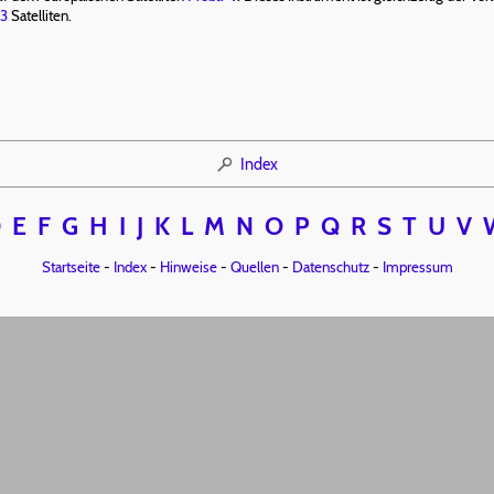
-3
Satelliten.
Index
D
E
F
G
H
I
J
K
L
M
N
O
P
Q
R
S
T
U
V
Startseite
-
Index
-
Hinweise
-
Quellen
-
Datenschutz
-
Impressum