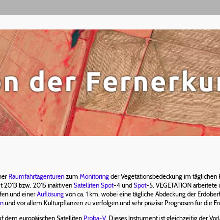
her
Raumfahrtagenturen
zum
Monitoring
der Vegetationsbedeckung im täglichen 
eit 2013 bzw. 2015 inaktiven
Satelliten
Spot
-4 und
Spot
-5. VEGETATION arbeitete 
ifen und einer
Auflösung
von ca. 1 km, wobei eine tägliche Abdeckung der Erdober
rn
und vor allem Kulturpflanzen zu verfolgen und sehr präzise Prognosen für die Er
auf dem europäischen Satelliten
Proba-V
. Dieses Instrument ist gleichzeitig der V