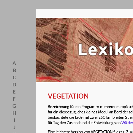
A
B
C
D
E
VEGETATION
F
G
Bezeichnung für ein Programm mehrerer europäisc
für ein diesbezügliches kleines Modul an Bord der s
H
beobachtete die Erde mit zwei 250 km breiten Stre
I
für Tag den Zustand und die Entwicklung von
Wälde
J
Eine leichtere Version von VEGETATION fliegt z. Z. 