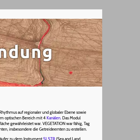
Rhythmus auf regionaler und globaler Ebene sowie
im optischen Bereich mit 4
Kanälen
. Das Modul
fläche gewährleistet war. VEGETATION war fähig, Tag
nten, insbesondere die Getreideernten zu erstellen.
orläufer zu dem Instrument
SLSTR
(
S
ea and
L
and