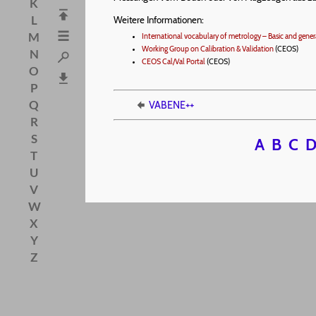
K
L
Weitere Informationen:
M
International vocabulary of metrology – Basic and gene
Working Group on Calibration & Validation
(CEOS)
N
CEOS Cal/Val Portal
(CEOS)
O
P
Q
VABENE++
R
S
A
B
C
T
U
V
W
X
Y
Z