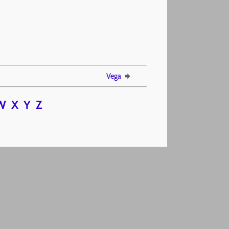
Vega
W
X
Y
Z