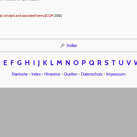
ral concepts and associated terms
(
JCGM
2012)
Index
D
E
F
G
H
I
J
K
L
M
N
O
P
Q
R
S
T
U
V
Startseite
-
Index
-
Hinweise
-
Quellen
-
Datenschutz
-
Impressum