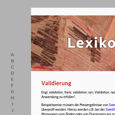
A
B
C
D
E
Validierung
F
G
Engl.
validation
, franz.
validation
; syn.
Validation
, n
Anwendung zu erfüllen".
H
I
Beispielsweise müssen die Messergebnisse von
Sate
J
überprüft werden. Hierzu werden z.B. bei der
Satell
Messungen vom Boden oder von Flugzeugen aus zum