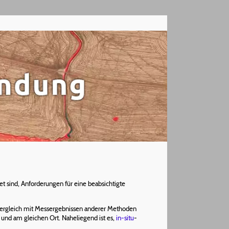
t sind, Anforderungen für eine beabsichtigte
 Vergleich mit Messergebnissen anderer Methoden
 und am gleichen Ort. Naheliegend ist es,
in-situ
-