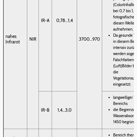
(ColorInfraRed,
bei 0,7 bis 1,
fotografischer
IR-A
0,78...1,4
diesen Wellen
aufnehmen.
Da gesunde Ve
nahes
NIR
3700...970
in diesem Ber
Infrarot
intensiv zurück
werden sogen
Falschfarben-I
(Luft)Bilder b
die
Vegetationsun
eingesetzt.
langwelliger T
Bereichs
die Begrenzung
IR-B
1,4...3,0
Wasserabsorpt
1450 begründe
Bereich therm