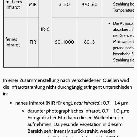
mittleres
Strahlung bei 
MIR
3...50
970...60
Infrarot
Temperaturen
Die Atmosphä
IR-C
absorbiert hier
der Grenze z
fernes
Mikrowellenbe
FIR
50...1000
60...3
Infrarot
gerade noch d
kosmische 3-K
Strahlung sich
In einer Zusammenstellung nach verschiedenen Quellen wird
die Infrarotstrahlung nicht durchgängig stringent unterschieden
in:
nahes Infrarot (
NIR
für engl.
near infrared
): 0,7 – 1,4 µm
darunter photographisches Infrarot, 0,7 – 1,0 µm:
Fotografischer Film kann diesen Wellenbereich
aufnehmen. Da gesunde Vegetation in diesem
Bereich sehr intensiv zurückstrahlt, werden