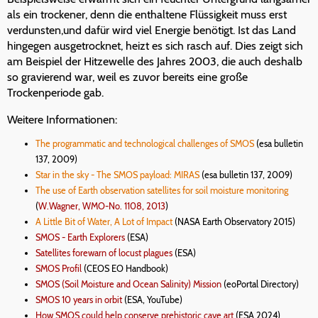
als ein trockener, denn die enthaltene Flüssigkeit muss erst
verdunsten,und dafür wird viel Energie benötigt. Ist das Land
hingegen ausgetrocknet, heizt es sich rasch auf. Dies zeigt sich
am Beispiel der Hitzewelle des Jahres 2003, die auch deshalb
so gravierend war, weil es zuvor bereits eine große
Trockenperiode gab.
Weitere Informationen:
The programmatic and technological challenges of SMOS
(esa bulletin
137, 2009)
Star in the sky - The SMOS payload: MIRAS
(esa bulletin 137, 2009)
The use of Earth observation satellites for soil moisture monitoring
(
W.Wagner, WMO-No. 1108, 2013
)
A Little Bit of Water, A Lot of Impact
(NASA Earth Observatory 2015)
SMOS - Earth Explorers
(ESA)
Satellites forewarn of locust plagues
(ESA)
SMOS Profil
(CEOS EO Handbook)
SMOS (Soil Moisture and Ocean Salinity) Mission
(eoPortal Directory)
SMOS 10 years in orbit
(ESA, YouTube)
How SMOS could help conserve prehistoric cave art
(ESA 2024)