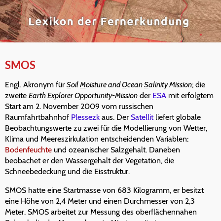
SMOS
Engl. Akronym für
S
oil
M
oisture and
O
cean
S
alinity Mission
; die
zweite
Earth Explorer Opportunity-Mission
der
ESA
mit erfolgtem
Start am 2. November 2009 vom russischen
Raumfahrtbahnhof
Plessezk
aus. Der
Satellit
liefert globale
Beobachtungswerte zu zwei für die Modellierung von Wetter,
Klima und Meereszirkulation entscheidenden Variablen:
Bodenfeuchte
und ozeanischer Salzgehalt. Daneben
beobachet er den Wassergehalt der Vegetation, die
Schneebedeckung und die Eisstruktur.
SMOS hatte eine Startmasse von 683 Kilogramm, er besitzt
eine Höhe von 2,4 Meter und einen Durchmesser von 2,3
Meter. SMOS arbeitet zur Messung des oberflächennahen