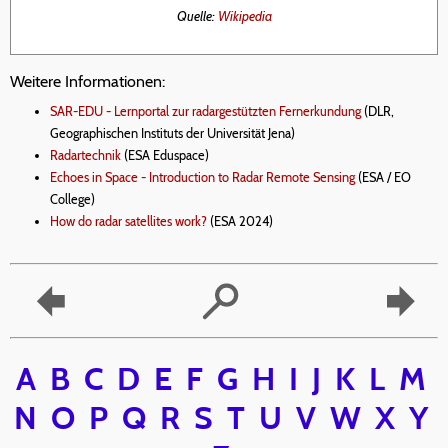
Quelle:
Wikipedia
Weitere Informationen:
SAR-EDU - Lernportal zur radargestützten Fernerkundung
(DLR,
Geographischen Instituts der Universität Jena)
Radartechnik
(ESA Eduspace)
Echoes in Space - Introduction to Radar Remote Sensing
(ESA / EO
College)
How do radar satellites work?
(ESA 2024)
A
B
C
D
E
F
G
H
I
J
K
L
M
N
O
P
Q
R
S
T
U
V
W
X
Y