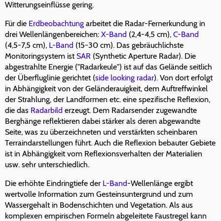
Witterungseinflüsse gering.
Für die
Erdbeobachtung
arbeitet die Radar-Fernerkundung in
drei Wellenlängenbereichen:
X-Band
(2,4-4,5 cm),
C-Band
(4,5-7,5 cm),
L-Band
(15-30 cm). Das gebräuchlichste
Monitoringsystem ist
SAR
(Synthetic Aperture Radar). Die
abgestrahlte Energie ("Radarkeule") ist auf das Gelände seitlich
der Überfluglinie gerichtet (
side looking radar
). Von dort erfolgt
in Abhängigkeit von der Geländerauigkeit, dem Auftreffwinkel
der Strahlung, der Landformen etc. eine spezifische Reflexion,
die das
Radarbild
erzeugt. Dem Radarsender zugewandte
Berghänge reflektieren dabei stärker als deren abgewandte
Seite, was zu überzeichneten und verstärkten scheinbaren
Terraindarstellungen führt. Auch die Reflexion bebauter Gebiete
ist in Abhängigkeit vom Reflexionsverhalten der Materialien
usw. sehr unterschiedlich.
Die erhöhte Eindringtiefe der
L-Band
-Wellenlänge ergibt
wertvolle Information zum Gesteinsuntergrund und zum
Wassergehalt in Bodenschichten und Vegetation. Als aus
komplexen empirischen Formeln abgeleitete Faustregel kann