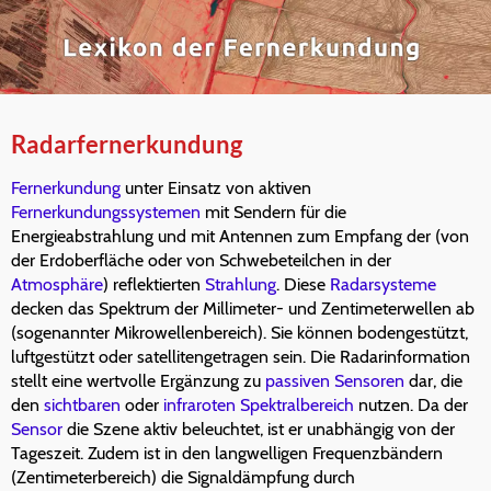
Radarfernerkundung
Fernerkundung
unter Einsatz von aktiven
Fernerkundungssystemen
mit Sendern für die
Energieabstrahlung und mit Antennen zum Empfang der (von
der Erdoberfläche oder von Schwebeteilchen in der
Atmosphäre
) reflektierten
Strahlung
. Diese
Radarsysteme
decken das Spektrum der Millimeter- und Zentimeterwellen ab
(sogenannter Mikrowellenbereich). Sie können bodengestützt,
luftgestützt oder satellitengetragen sein. Die Radarinformation
stellt eine wertvolle Ergänzung zu
passiven Sensoren
dar, die
den
sichtbaren
oder
infraroten
Spektralbereich
nutzen. Da der
Sensor
die Szene aktiv beleuchtet, ist er unabhängig von der
Tageszeit. Zudem ist in den langwelligen Frequenzbändern
(Zentimeterbereich) die Signaldämpfung durch