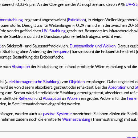
genbereich 0,23-5 µm. An der Obergrenze der Atmosphäre sind davon 9 %
UV-Str
nenstrahlung
insgesamt abgeschwächt (
Extinktion
), in einigen Wellenlängenberei
purenstoffe. Dies gilt u.a. für Wellenlängen < 0,29 mm, die in der zwischen 20
Erde vor der gefährlichen
UV-Strahlung
geschützt. Besonders im Infrarotbereich 
samte Spektrum durch die Dunstabsorption erheblich abgeschwächt wird.
g
an Stickstoff- und Sauerstoffmolekülen,
Dunstpartikeln und Wolken
. Daraus ergib
der Strahlung ohne Änderung der
Frequenz
(Transmission) die Erdoberfläche direkt 
entige Bestrahlung der Erdoberfläche.
he nach
Absorption
der Einstrahlung im Infrarot emittierte Wärmestrahlung sind d
ht (=
elektromagnetische Strahlung
) von
Objekten
empfangen. Dabei registriert 
 wird sie von diesem absorbiert, gestreut oder reflektiert. Bei der
Absorption
und
S
Sensor wird die reflektierte Strahlung erneut gestreut, absorbiert und reflektie
i stellt die
Reflexion
und
Absorption
an
Wolken
ein großes Problem für die
Ferne
nden, in Satellitenaufnahmen abgebildet werden.
pfangen, werden auch als
passive Systeme
bezeichnet. Zu ihnen zählen die Satell
st, nehmen zudem noch die emittierte
Wärmestrahlung
(Thermalstrahlung) mit auf.
sonne