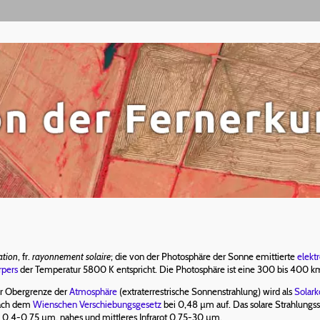
ation
, fr.
rayonnement solaire
; die von der Photosphäre der Sonne emittierte
elekt
rpers
der Temperatur 5800 K entspricht. Die Photosphäre ist eine 300 bis 400 km d
r Obergrenze der
Atmosphäre
(extraterrestrische Sonnenstrahlung) wird als
Solark
nach dem
Wienschen Verschiebungsgesetz
bei 0,48 µm auf. Das solare Strahlungssp
ch 0,4-0,75 µm, nahes und mittleres Infrarot 0,75-30 µm.