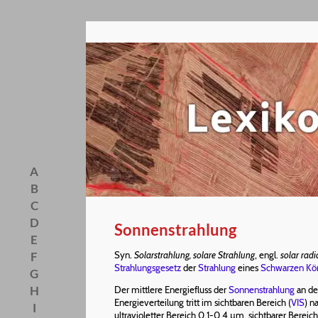
A
B
C
D
Sonnenstrahlung
E
F
Syn.
Solarstrahlung, solare Strahlung
, engl.
solar radi
Strahlungsgesetz
der
Strahlung
eines
Schwarzen Kö
G
H
Der mittlere Energiefluss der
Sonnenstrahlung
an de
Energieverteilung tritt im sichtbaren Bereich (
VIS
) 
I
ultravioletter Bereich 0,1-0,4 µm, sichtbarer Berei