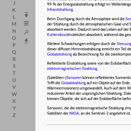
J
99 % der Energieabstrahlung erfolgt im Wellenlän
K
Infrarotstrahlung
.
L
Beim Durchgang durch die Atmosphäre wird die
Son
M
der Strahlung durch die atmosphärischen Gase und S
absorbiert werden. Dadurch wird das Leben auf der 
N
Kohlendioxid
molekülen absorbiert, während das ge
O
Weitere Schwächungen erfolgen durch die
Streuun
P
dieser diffusen Himmelsstrahlung erreicht ein Teil 
Q
Globalstrahlung
als Bezeichnung für die zweikompon
R
Reflektierte Einstrahlung sowie von der Erdoberfläc
S
elektromagnetischen Strahlung
.
T
(Satelliten-)
Sensoren
können reflektiertes Sonnenlic
U
Trifft die
Globalstrahlung
auf ein Objekt auf der Erde,
V
Wärmeemissionen) umgewandelt. Auch auf dem Weg zum 
W
reduzierter Anteil der ursprünglichen Strahlung. Dabe
können Objekte, die sich auf der Erdoberfläche befi
X
Y
Sensoren, die die elektromagnetische Strahlung em
Satelliten der
NASA
, an die Sentinel-2 angelehnt i
Z