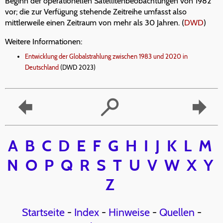
Beginn der operationellen Satellitenbeobachtungen von 1982
vor; die zur Verfügung stehende Zeitreihe umfasst also
mittlerweile einen Zeitraum von mehr als 30 Jahren. (
DWD
)
Weitere Informationen:
Entwicklung der Globalstrahlung zwischen 1983 und 2020 in
Deutschland
(DWD 2023)
A
B
C
D
E
F
G
H
I
J
K
L
M
N
O
P
Q
R
S
T
U
V
W
X
Y
Z
Startseite
-
Index
-
Hinweise
-
Quellen
-