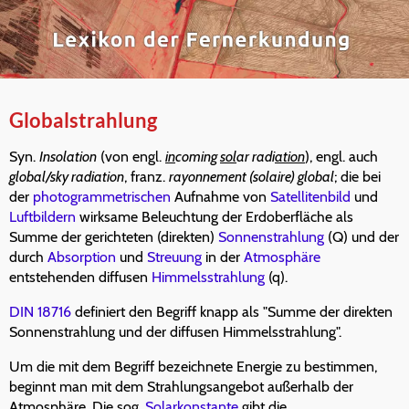
Globalstrahlung
Syn.
Insolation
(von engl.
in
coming
sol
ar radi
ation
), engl. auch
global/sky radiation
, franz.
rayonnement (solaire) global
; die bei
der
photogrammetrischen
Aufnahme von
Satellitenbild
und
Luftbildern
wirksame Beleuchtung der Erdoberfläche als
Summe der gerichteten (direkten)
Sonnenstrahlung
(Q) und der
durch
Absorption
und
Streuung
in der
Atmosphäre
entstehenden diffusen
Himmelsstrahlung
(q).
DIN 18716
definiert den Begriff knapp als "Summe der direkten
Sonnenstrahlung und der diffusen Himmelsstrahlung".
Um die mit dem Begriff bezeichnete Energie zu bestimmen,
beginnt man mit dem Strahlungsangebot außerhalb der
Atmosphäre. Die sog.
Solarkonstante
gibt die