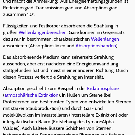
und macht die Anmerkung: "Aus Energieerhaltungsgründen ist
Reflexionsgrad, Transmissionsgrad und Absorptionsgrad
zusammen 1,0".
Flüssigkeiten und Festkörper absorbieren die Strahlung in
großen
Wellenlängenbereichen
. Gase können im Gegensatz
dazu nur in bestimmten, charakteristischen
Wellenlängen
absorbieren (Absorptionslinien und
Absorptionsbanden
).
Das absorbierende Medium kann seinerseits Strahlung
aussenden, aber erst nachdem eine Energieumwandlung
stattgefunden hat und meist in einer anderen Richtung. Durch
diesen Prozess verliert die Strahlung an Intensität.
Absorption geschieht zum Beispiel in der
Erdatmosphäre
(
atmosphärische Extinktion
), in Hüllen um Sterne (bei
Protosternen und bestimmten Typen von entwickelten Sternen
mit starker Staubproduktion) und durch Gas- und
Molekülwolken im interstellaren (interstellare Extinktion) oder
intergalaktischen Raum (Entstehung des Lyman-Alpha
Waldes). Auch kältere, äussere Schichten von Sternen,
insbesondere der Sonne absorbieren Photonen aus tieferen