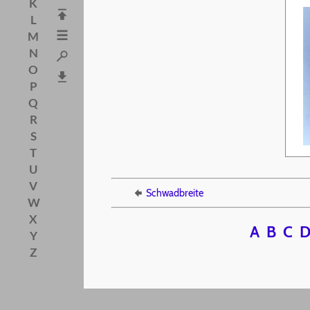
K
L
M
N
O
P
Q
R
S
T
U
V
Schwadbreite
W
X
A
B
C
Y
Z