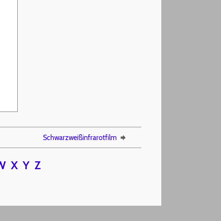
,
Schwarzweißinfrarotfilm
W
X
Y
Z