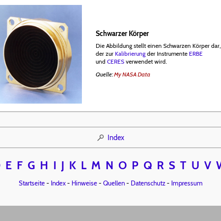
Schwarzer Körper
Die Abbildung stellt einen Schwarzen Körper dar
der zur
Kalibrierung
der Instrumente
ERBE
und
CERES
verwendet wird.
Quelle:
My NASA Data
Index
D
E
F
G
H
I
J
K
L
M
N
O
P
Q
R
S
T
U
V
Startseite
-
Index
-
Hinweise
-
Quellen
-
Datenschutz
-
Impressum