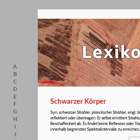
A
B
C
D
E
Schwarzer Körper
F
G
Syn.
schwarzer Strahler
,
planckscher Strahler
, engl.
b
reflektiert oder übertragen. Er selbst emittiert Str
H
Beschaffenheit ab. Es findet keine Reflexion oder Tr
I
innerhalb begrenzter Spektralintervalle zu erreichen.
J