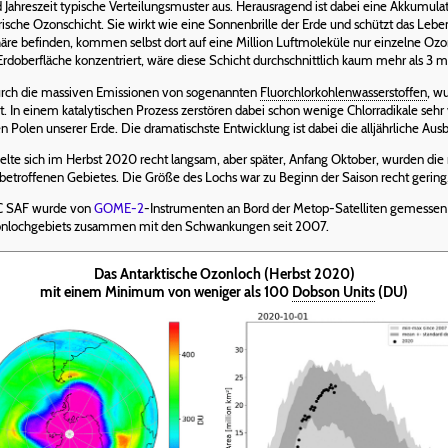
 Jahreszeit typische Verteilungsmuster aus. Herausragend ist dabei eine Akkumul
ärische Ozonschicht. Sie wirkt wie eine Sonnenbrille der Erde und schützt das Leb
häre befinden, kommen selbst dort auf eine Million Luftmoleküle nur einzelne 
 Erdoberfläche konzentriert, wäre diese Schicht durchschnittlich kaum mehr als 3 
durch die massiven Emissionen von sogenannten
Fluorchlorkohlenwasserstoffen
, w
t. In einem katalytischen Prozess zerstören dabei schon wenige Chlorradikale sehr 
olen unserer Erde. Die dramatischste Entwicklung ist dabei die alljährliche Ausb
kelte sich im Herbst 2020 recht langsam, aber später, Anfang Oktober, wurden di
 betroffenen Gebietes. Die Größe des Lochs war zu Beginn der Saison recht gering
AC SAF wurde von
GOME-2
-Instrumenten an Bord der Metop-Satelliten gemessen u
Ozonlochgebiets zusammen mit den Schwankungen seit 2007.
Das Antarktische Ozonloch (Herbst 2020)
mit einem Minimum von weniger als 100
Dobson Units
(DU)