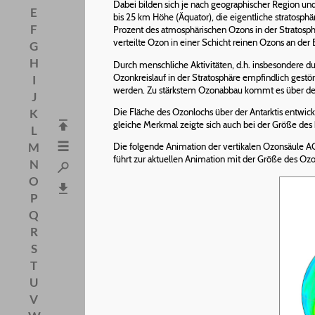
Dabei bilden sich je nach geographischer Region und
E
bis 25 km Höhe (Äquator), die eigentliche stratosph
F
Prozent des atmosphärischen Ozons in der Stratosp
verteilte Ozon in einer Schicht reinen Ozons an der
G
H
Durch menschliche Aktivitäten, d.h. insbesondere 
Ozonkreislauf in der Stratosphäre empfindlich gestör
I
werden. Zu stärkstem Ozonabbau kommt es über den P
J
Die Fläche des Ozonlochs über der Antarktis entwic
K
gleiche Merkmal zeigte sich auch bei der Größe des
L
M
Die folgende Animation der vertikalen Ozonsäule 
führt zur aktuellen Animation mit der Größe des 
N
O
P
Q
R
S
T
U
V