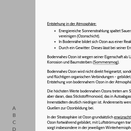
Entstehung in der Atmosphäre:
Energiereiche Sonnenstrahlung spaltet Sauer
vereinigen (Ozonschicht).
In Bodennähe bildet sich Ozon aus einer Rea
Durch ein Gewitter: Dieses lässt bei seiner En
Bodennahes Ozon ist wegen seiner Eigenschaft als
Korrosion und Baumsterben (
Sommersmog
).
Bodennahes Ozon wird nicht direkt freigesetzt, son
und flüchtigen organischen Verbindungen - gebildet
Entstehung von bodennahem Ozon in der Atmosphäre
Die höchsten Werte bodennahen Ozons treten am Stadt
aber daran, dass Stickstoffmonoxid, das in Autoabga
Innenstädten deutlich niedriger ist. Andererseits wer
A
Quellen zur Ozonbildung bei.
B
In der Stratosphäre ist Ozon grundsätzlich
erwünscht
C
Ozon fortwährend gebildet, mit Luftströmungen trans
sorgt insbesondere in der jeweiligen Winterhemisphä
D