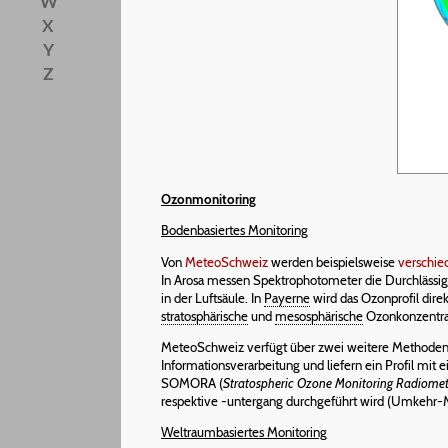
W
X
Y
Z
Ozonmonitoring
Bodenbasiertes Monitoring
Von
MeteoSchweiz
werden beispielsweise
verschi
In Arosa messen Spektrophotometer die Durchlässig
in der Luftsäule. In
Payerne
wird das Ozonprofil direk
stratosphärische
und
mesosphärische
Ozonkonzentra
MeteoSchweiz verfügt über zwei weitere Methoden,
Informationsverarbeitung und liefern ein Profil mi
SOMORA (
Stratospheric Ozone Monitoring Radiomet
respektive -untergang durchgeführt wird (Umkehr-
Weltraumbasiertes Monitoring