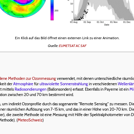
Ein Klick auf das Bild öffnet einen externen Link zu einer Animation.
Quelle:
EUMETSAT AC SAF
edene Methoden zur Ozonmessung
verwendet, mit denen unterschiedliche räumli
keit der
Atmosphäre
für
ultraviolette
Sonnenstrahlung
in verschiedenen
Wellenlä
t mittels
Radiosondierungen
(Ballonsonden) erfasst. Ebenfalls in Payerne ist ein
Mi
tion zwischen 20 und 70 km bestimmt wird.
 um indirekt Ozonprofile durch das sogenannte "Remote Sensing" zu messen. Die
t einer räumlichen Auflösung von 7-15 km, und das in einer Höhe von 20-70 km. Di
er
), die zweite Methode ist eine Messung mit Hilfe der Spektralphotometer von
Methode). (
MeteoSchweiz
)