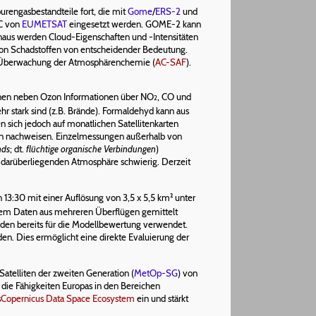
urengasbestandteile fort, die mit
Gome
/
ERS-2
und
-C von
EUMETSAT
eingesetzt werden. GOME-2 kann
naus werden Cloud-Eigenschaften und -Intensitäten
on Schadstoffen von entscheidender Bedeutung.
 Überwachung der Atmosphärenchemie (
AC-SAF
).
önnen neben Ozon Informationen über NO
, CO und
2
r stark sind (z.B. Brände). Formaldehyd kann aus
 sich jedoch auf monatlichen Satellitenkarten
n nachweisen. Einzelmessungen außerhalb von
nds
; dt.
flüchtige organische Verbindungen
)
darüberliegenden Atmosphäre schwierig. Derzeit
n 13:30 mit einer Auflösung von 3,5 x 5,5 km² unter
dem Daten aus mehreren Überflügen gemittelt
den bereits für die Modellbewertung verwendet.
n. Dies ermöglicht eine direkte Evaluierung der
atelliten der zweiten Generation (
MetOp-SG
) von
as die Fähigkeiten Europas in den Bereichen
s
Copernicus Data Space Ecosystem
ein und stärkt