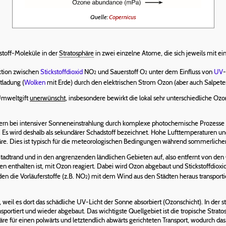
Quelle:
Copernicus
stoff-Moleküle in der
Stratosphäre
in zwei einzelne Atome, die sich jeweils mit 
ktion zwischen
Stickstoffdioxid
NO
und Sauerstoff O
unter dem Einfluss von
UV
-
2
2
tladung (
Wolken
mit Erde) durch den elektrischen Strom Ozon (aber auch Salpete
 Umweltgift
unerwünscht
, insbesondere bewirkt die lokal sehr unterschiedliche 
dern bei intensiver Sonneneinstrahlung durch komplexe photochemische Prozesse a
. Es wird deshalb als sekundärer Schadstoff bezeichnet. Hohe Lufttemperaturen u
. Dies ist typisch für die meteorologischen Bedingungen während sommerliche
rand und in den angrenzenden ländlichen Gebieten auf, also entfernt von den Que
sen enthalten ist, mit Ozon reagiert. Dabei wird Ozon abgebaut und Stickstoffdiox
den die Vorläuferstoffe (z.B. NO
) mit dem Wind aus den Städten heraus transportie
2
, weil es dort das schädliche UV-Licht der Sonne absorbiert (Ozonschicht). In der 
portiert und wieder abgebaut. Das wichtigste Quellgebiet ist die tropische Strat
re für einen polwärts und letztendlich abwärts gerichteten Transport, wodurch da