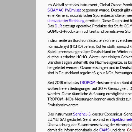
Im Weltall setzt das Instrument „Global Ozone Moni
SCIAMACHY
/
Envisat
begonnen wurde. Derzeit gibt 
eine Reihe atmosphärischer Spurenbestandteile mes
ultravioletter Strahlung
ermittelt. Diese Daten sind
Das
DLR
erzeugt operative Produkte der Stufe G
GOME-2-Produkte in Echtzeit sind bereits zwei Stun
Instrumente an Bord von Satelliten können verschi
Formaldehyd (HCHO) liefern. Kohlenstoffmonoxid kan
Satellitenmessungen über Deutschland im Winter ni
durchaus erhöhte HCHO-Werte über einigen Gebiet
Bränden liegen unterhalb der Nachweisgrenze, es k
hergeleitet werden. Ozonmessungen sind in Deutsc
sind in Deutschland regelmäßig nur NO
-Messungen 
2
Seit 2018 misst das
TROPOMI
-Instrument an Bord d
wolkenfreien Bedingungen auf 30 % Genauigkeit. D
werden. Diese räumliche Auflösung ermöglicht ein
TROPOMI-NO
-Messungen können auch direkt zur 
2
Emissionsinventare.
Das Instrument
Sentinel-5
, das zur Copernicus-Sen
EUMETSAT gestartet. Sentinel-5 ist ein
Spektromet
Überwachung der Zusammensetzung der Atmosphäre, W
damit die Informationsbasis, die
CAMS
und dem
Co