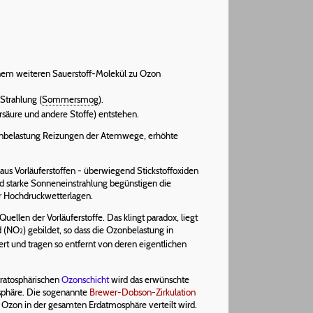
einem weiteren Sauerstoff-Molekül zu Ozon
Strahlung (
Sommersmog
).
rsäure und andere Stoffe) entstehen.
Ozonbelastung Reizungen der Atemwege, erhöhte
us Vorläuferstoffen - überwiegend Stickstoffoxiden
nd starke Sonneneinstrahlung begünstigen die
r Hochdruckwetterlagen.
llen der Vorläuferstoffe. Das klingt paradox, liegt
id (NO
) gebildet, so dass die Ozonbelastung in
2
rt und tragen so entfernt von deren eigentlichen
stratosphärischen
Ozonschicht
wird das erwünschte
osphäre. Die sogenannte
Brewer-Dobson-Zirkulation
s Ozon in der gesamten Erdatmosphäre verteilt wird.