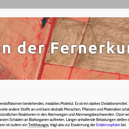
auerstoffatomen bestehendes, instabiles Molekül. Es ist ein starkes Oxidationsmitt
ft viele andere Stoffe an und kann deshalb Menschen, Pflanzen und Materialien s
ntzündlichen Reaktionen in den Atemwegen und Atemwegsbeschwerden. Ozon wird
en Schäden an Blattorganen auftreten. Länger anhaltende Belastungen stellen ei
Ozon ist zudem ein
Treibhausgas
, trägt also zur Erwärmung der
Erdatmosphäre
bei.