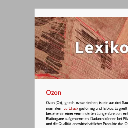
Ozon
Ozon (O
), griech.
ozein:
riechen, ist ein aus drei S
3
normalem
Luftdruck
gasförmig und farblos. Es grei
bestehen in einer verminderten Lungenfunktion, e
Blattorgane aufgenommen. Dadurch können bei Pflanz
und die Qualität landwirtschaftlicher Produkte dar. 