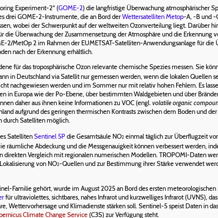
toring Experiment-2“ (
GOME-2
) die langfristige Überwachung atmosphärischer Sp
es drei GOME-2-Instrumente, die an Bord der
Wettersatelliten
Metop
-A, -B und 
sen, wobei der Schwerpunkt auf der weltweiten Ozonverteilung liegt. Darüber hi
 für die Überwachung der Zusammensetzung der Atmosphäre und die Erkennung v
OME-2/MetOp 2 im Rahmen der EUMETSAT-Satelliten-Anwendungsanlage für die
den nach der Erkennung erhältlich.
edene für das troposphärische Ozon relevante chemische Spezies messen. Sie k
n in Deutschland via Satellit nur gemessen werden, wenn die lokalen Quellen seh
cht nachgewiesen werden und im Sommer nur mit relativ hohen Fehlern. Es lassen
en in Europa wie der Po-Ebene, über bestimmten Waldgebieten und über Brände
önnen daher aus ihnen keine Informationen zu VOC (engl.
volatile organic compou
hland aufgrund des geringen thermischen Kontrasts zwischen dem Boden und der 
durch Satelliten möglich.
es Satelliten
Sentinel 5P
die Gesamtsäule NO
einmal täglich zur Überflugzeit vo
2
ie räumliche Abdeckung und die Messgenauigkeit können verbessert werden, in
en direkten Vergleich mit regionalen numerischen Modellen. TROPOMI-Daten wer
Lokalisierung von NO
-Quellen und zur Bestimmung ihrer Stärke verwendet werde
2
tinel-Familie gehört, wurde im August 2025 an Bord des ersten meteorologischen S
er
für ultraviolettes, sichtbares, nahes Infrarot und kurzwelliges Infrarot (UVNS), d
ettervorhersage und Klimadienste stärken soll. Sentinel-5 speist Daten in da
pernicus Climate Change Service
(C3S) zur Verfügung steht.