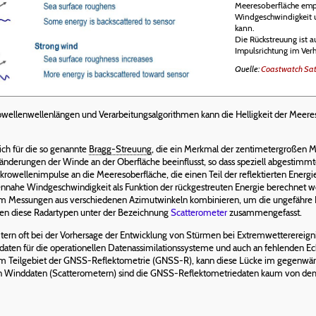
Meeresoberfläche empf
Windgeschwindigkeit
kann.
Die Rückstreuung ist a
Impulsrichtung im Verh
Quelle:
Coastwatch Sat
rowellenwellenlängen und Verarbeitungsalgorithmen kann die Helligkeit der Meere
ch für die so genannte
Bragg-Streuung
, die ein Merkmal der zentimetergroßen Me
eränderungen der Winde an der Oberfläche beeinflusst, so dass speziell abgestim
rowellenimpulse an die Meeresoberfläche, die einen Teil der reflektierten Energi
ächennahe Windgeschwindigkeit als Funktion der rückgestreuten Energie berechnet 
em Messungen aus verschiedenen Azimutwinkeln kombinieren, um die ungefähre
en diese Radartypen unter der Bezeichnung
Scatterometer
zusammengefasst.
ern oft bei der Vorhersage der Entwicklung von Stürmen bei Extremwetterereigni
daten für die operationellen Datenassimilationssysteme und auch an fehlenden E
em Teilgebiet der GNSS-Reflektometrie (GNSS-R), kann diese Lücke im gegenwär
en Winddaten (Scatterometern) sind die GNSS-Reflektometriedaten kaum von dem s