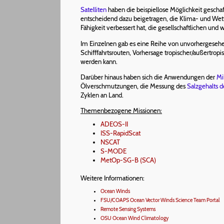
Satelliten
haben die beispiellose Möglichkeit gescha
entscheidend dazu beigetragen, die Klima- und Wett
Fähigkeit verbessert hat, die gesellschaftlichen u
Im Einzelnen gab es eine Reihe von unvorhergesehe
Schifffahrtsrouten, Vorhersage tropischer/außertro
werden kann.
Darüber hinaus haben sich die Anwendungen der
Mi
Ölverschmutzungen, die Messung des
Salzgehalts 
Zyklen an Land.
Themenbezogene Missionen:
ADEOS-II
ISS-RapidScat
NSCAT
S-MODE
MetOp-SG-B (SCA)
Weitere Informationen:
Ocean Winds
FSU/COAPS Ocean Vector Winds Science Team Portal
Remote Sensing Systems
OSU Ocean Wind Climatology