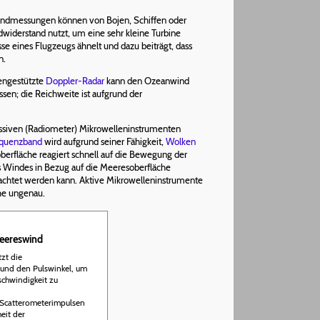
indmessungen können von Bojen, Schiffen oder
dwiderstand nutzt, um eine sehr kleine Turbine
 eines Flugzeugs ähnelt und dazu beiträgt, dass
n.
engestützte
Doppler-Radar
kann den Ozeanwind
en; die Reichweite ist aufgrund der
assiven (Radiometer) Mikrowelleninstrumenten
equenzband
wird aufgrund seiner Fähigkeit,
Wolken
erfläche reagiert schnell auf die Bewegung der
es Windes in Bezug auf die Meeresoberfläche
obachtet werden kann. Aktive Mikrowelleninstrumente
he ungenau.
eereswind
tzt die
 und den Pulswinkel, um
chwindigkeit zu
 Scatterometerimpulsen
eit der