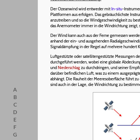
Der Ozeanwind wird entweder mit
In-situ
-Instrume
Plattformen aus erfolgen. Das gebräuchlichste Inst
anzutreiben und so die Windgeschwindigkeit zu bes
das Anemometer immer in die Windrichtung zeigt, s
Der Wind kann auch aus der Ferne gemessen werden,
anhand der ein- und ausgehenden Radialgeschwindigk
Signaldämpfung in der Regel auf mehrere hundert K
Luftgestützte oder satellitengestützte Messungen 
durchgeführt werden, wobei eine globale Abdeckung
und
Niederschlag
zu durchdringen, und seiner Empfi
darüber befindlichen Luft, was zu einem ausgeprägt
abhängt. Die Rauheit der Meeresoberfläche führt zu
sind auch in der Lage, die Windrichtung zu besti
A
B
C
D
E
F
G