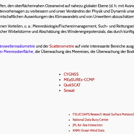
ffen, den oberflächennahen Ozeanwind auf nahezu globaler Ebene (d. h. mit Ausn
ervorhersagen zu verbessern und unser Verständnis der Physik und Dynamik unsere
nd wirtschaftlichen Auswirkungen des Klimawandels und von Unwettern abzuschätzen
nen Vorteilen, u. a.: Meeresbiologie/Fischereimanagement, Such- und Rettungsei
pischer Wirbelstürme und Abschätzung des Windenergiepotenzials, das durch künf
krowellenradiometrie
und der
Scatterometrie
auf viele interessante Bereiche aus
der Meeresoberfläche
, die Überwachung des Meereises, die Überwachung der Bod
CYGNSS
MEaSUREs-CCMP
QuikSCAT
Seasat
FSU/COAPS Research Vessel Surface Meteorol
National Data Buoy Center
JPL Air-Sea Interaction
KNMI Ocean Wind Data