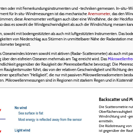
nten oder mit Fernerkundungsinstrumenten und -techniken gemessen. In-situ-W
rument für In situ-Windmessungen ist das mechanische
Anemometer
, das den Win
timmen; diese Anemometer verfügen auch über eine Windfahne, die der Heckflosse
o dass es sowohl die Windgeschwindigkeit als auch die Windrichtung messen kan
 sowohl mit bodengestützten als auch mit luftgestützten Instrumenten. Das bod
eiten von Niederschlag aus Stürmen in unmittelbarer Nähe der Radarstation mess
ilometer begrenzt.
des Ozeanwindes können sowohl mit aktiven (Radar-Scatterometer) als auch mit p
 über den eisfreien Ozeanen mehrmals am Tag erreicht wird. Das
Mikrowellenfr
ndlichkeit gegenüber der Rauigkeit der Meeresoberfläche bevorzugt. Die Meeresob
en Rauigkeitsmuster führt, das von der relativen Geschwindigkeit und Richtung d
 einer spezifischen "Helligkeit", die nur mit passiven Mikrowellenradiometern be
mmen. Mikrowellenmessungen sind in Regionen mit starkem Regen und in Küstennä
Backscatter und M
Die Scatterometrie nu
Oberflächenrauhigkeit
Windrichtung und -ges
ermitteln.
Die Rückstreuung von
ist gegenüber der Rauh