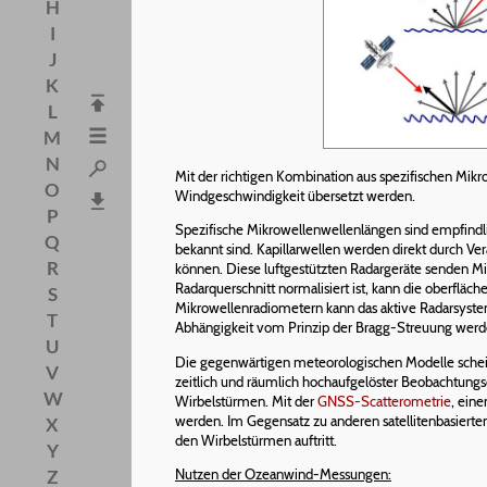
H
I
J
K
L
M
N
Mit der richtigen Kombination aus spezifischen Mik
O
Windgeschwindigkeit übersetzt werden.
P
Spezifische Mikrowellenwellenlängen sind empfindli
Q
bekannt sind. Kapillarwellen werden direkt durch V
R
können. Diese luftgestützten Radargeräte senden Mik
Radarquerschnitt normalisiert ist, kann die oberfl
S
Mikrowellenradiometern kann das aktive Radarsyst
T
Abhängigkeit vom Prinzip der Bragg-Streuung werd
U
Die gegenwärtigen meteorologischen Modelle scheit
V
zeitlich und räumlich hochaufgelöster Beobachtungs
W
Wirbelstürmen. Mit der
GNSS-Scatterometrie
, ein
werden. Im Gegensatz zu anderen satellitenbasiert
X
den Wirbelstürmen auftritt.
Y
Nutzen der Ozeanwind-Messungen:
Z