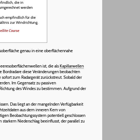
indlich, die in
 umgerechnet werden
uch empfindlich für die
ältnis zur Windrichtung.
ellite Course
soberfläche genau in eine oberflächennahe
eresoberflächenwellen ist, die als
Kapillarwellen
mte Bordradare diese Veränderungen beobachten
e sofort zum Radargerät zurückstreut. Sobald der
werden. Im Gegensatz zu passiven
 Richtung des Windes zu bestimmen. Aufgrund der
ssen. Das liegt an der mangelnden Verfügbarkeit
chtzeitdaten aus dem inneren Kern von
tigen Beobachtungssystem potentiell geschlossen
tarkem Niederschlag beeinflusst, der parallel zu