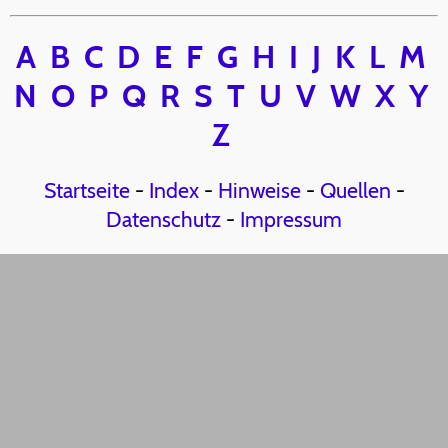
A
B
C
D
E
F
G
H
I
J
K
L
M
N
O
P
Q
R
S
T
U
V
W
X
Y
Z
Startseite
-
Index
-
Hinweise
-
Quellen
-
Datenschutz
-
Impressum