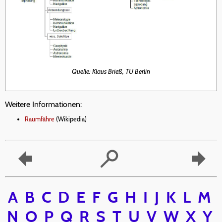
Quelle: Klaus Brieß, TU Berlin
Weitere Informationen:
Raumfähre
(Wikipedia)
A
B
C
D
E
F
G
H
I
J
K
L
M
N
O
P
Q
R
S
T
U
V
W
X
Y