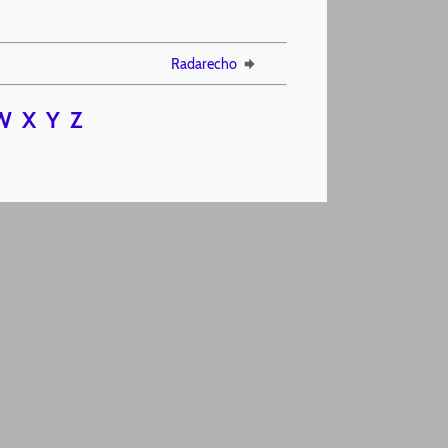
Radarecho
W
X
Y
Z