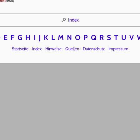
aten
(ESA)
Index
D
E
F
G
H
I
J
K
L
M
N
O
P
Q
R
S
T
U
V
Startseite
-
Index
-
Hinweise
-
Quellen
-
Datenschutz
-
Impressum