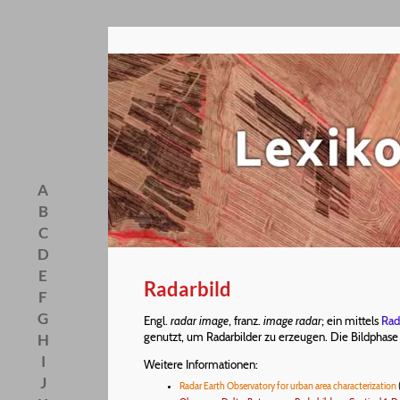
A
B
C
D
E
Radarbild
F
G
Engl.
radar image
, franz.
image radar
; ein mittels
Rad
genutzt, um Radarbilder zu erzeugen. Die Bildphase i
H
I
Weitere Informationen:
J
Radar Earth Observatory for urban area characterization