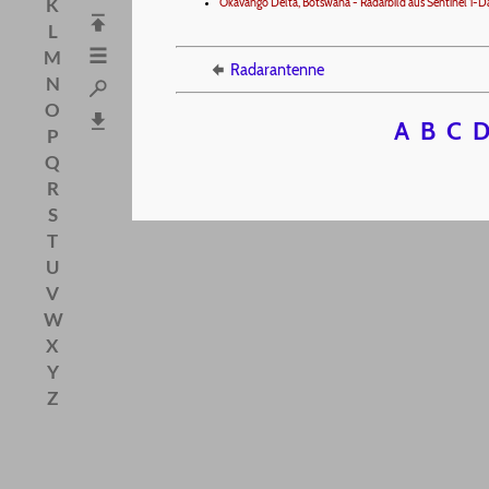
K
Okavango Delta, Botswana - Radarbild aus Sentinel 1-D
L
M
Radarantenne
N
O
A
B
C
P
Q
R
S
T
U
V
W
X
Y
Z