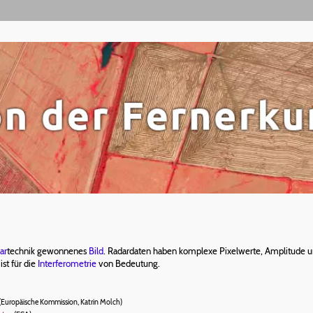
ar
technik gewonnenes
Bild
. Radardaten haben komplexe Pixelwerte, Amplitude und
st für die
Interferometrie
von Bedeutung.
(Europäische Kommission, Katrin Molch)