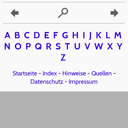
A
B
C
D
E
F
G
H
I
J
K
L
M
N
O
P
Q
R
S
T
U
V
W
X
Y
Z
Startseite
-
Index
-
Hinweise
-
Quellen
-
Datenschutz
-
Impressum