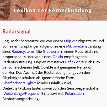
Radarsignal
Engl.
radar backscatter
; die von einem
Objekt
rückgestreute und
von einem Empfänger aufgenommene
Mikrowellen
strahlung
eines
Radarsystems
. Die
Grauwerte
in einem Radarbild sind
proportional zu der von einem
Objekt
empfangenen
Radarrückstreuung. Objekte mit starker
Reflexion
zurück zum
Sensor
erscheinen hell, Objekte mit geringerer Reflexion
dunkler. Das Ausmaß der Rückstreuung hängt von den
Objekteigenschaften ab, (geometrische Form,
Oberflächenrauigkeit
, lokaler Einfallswinkel,
Dielektrizitätskonstante) sowie von den Sensoreigenschaften
(
Wellenlänge/Frequenz
, Einfallswinkel,
Polarisation
,
Beobachtungsrichtung).