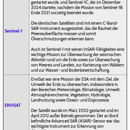
gestartet wurde, und Sentinel-1C, der im Dezember
2024 startete, nachdem die Mission von Sentinel-1B
Ende 2021 vorzeitig beendet wurde.
Die identischen Satelliten sind mit einem C-Band-
SAR-Instrument ausgestattet, das die Rauheit der
Sentinel-1
Meeresoberfläche messen und somit
Ölverschmutzungen erkennen kann.
Auch ist Sentinel-1 mit seinen InSAR-Fähigkeiten eine
wichtige Mission zur Überwachung der seismischen
Aktivität rund um die Erde sowie zur Überwachung
von Meereis und Landeis, zur Kartierung von Wäldern
und zur Wasser- und Bodenbewirtschaftung.
EnviSat war eine Mission der ESA mit dem Ziel, die
Umwelt der Erde zu überwachen, insbesondere in
den Bereichen Meteorologie, Klimatologie, Umwelt,
Atmosphärenchemie, Vegetation, Hydrologie,
Landnutzung sowie Ozean- und Eisprozesse.
ENVISAT
Der Satellit wurde im März 2002 gestartet und im
April 2012 außer Betrieb genommen. Der an Bord
befindliche Advanced SAR (ASAR)-Sensor war das
wichtigste Instrument zur Erkennung von