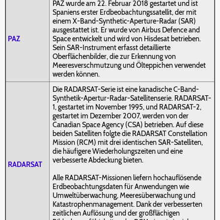
PAZ wurde am 22. Februar 2018 gestartet und ist
Spaniens erster Erdbeobachtungssatellit, der mit
einem X-Band-Synthetic-Aperture-Radar (SAR)
ausgestattet ist. Er wurde von Airbus Defence and
PAZ
Space entwickelt und wird von Hisdesat betrieben.
Sein SAR-Instrument erfasst detaillierte
Oberflächenbilder, die zur Erkennung von
Meeresverschmutzung und Ölteppichen verwendet
werden können.
Die RADARSAT-Serie ist eine kanadische C-Band-
Synthetik-Apertur-Radar-Satellitenserie. RADARSAT-
1, gestartet im November 1995, und RADARSAT-2,
gestartet im Dezember 2007, werden von der
Canadian Space Agency (CSA) betrieben. Auf diese
beiden Satelliten folgte die RADARSAT Constellation
Mission (RCM) mit drei identischen SAR-Satelliten,
die häufigere Wiederholungszeiten und eine
verbesserte Abdeckung bieten.
RADARSAT
Alle RADARSAT-Missionen liefern hochauflösende
Erdbeobachtungsdaten für Anwendungen wie
Umweltüberwachung, Meeresüberwachung und
Katastrophenmanagement. Dank der verbesserten
zeitlichen Auflösung und der großflächigen