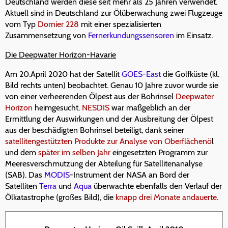
Deutschland werden diese seit mehr als 25 Jahren verwendet.
Aktuell sind in Deutschland zur Ölüberwachung zwei Flugzeuge
vom Typ
Dornier 228
mit einer spezialisierten
Zusammensetzung von
Fernerkundungssensoren
im Einsatz.
Die Deepwater Horizon-Havarie
Am 20.April 2020 hat der Satellit
GOES-East
die Golfküste (kl.
Bild rechts unten) beobachtet. Genau 10 Jahre zuvor wurde sie
von einer verheerenden Ölpest aus der Bohrinsel
Deepwater
Horizon
heimgesucht.
NESDIS
war maßgeblich an der
Ermittlung der Auswirkungen und der Ausbreitung der Ölpest
aus der beschädigten Bohrinsel beteiligt, dank seiner
satellitengestützten Produkte zur Analyse von Oberflächenö
l
und dem
später im selben Jahr
eingesetzten Programm zur
Meeresverschmutzung der Abteilung für Satellitenanalyse
(SAB). Das
MODIS
-Instrument der NASA an Bord der
Satelliten
Terra
und
Aqua
überwachte ebenfalls den Verlauf der
Ölkatastrophe (großes Bild), die
knapp drei Monate andauerte
.