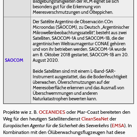
Bildgebungsfähigkeiten der RCM eignet sie sich
besonders gut für die Erkennung von
Meeresverschmutzungen und Ölteppichen.
Der Satélite Argentino de Observación COn
Microondas (SAOCOM), zu Deutsch „Argentinischer
Mikrowellenbeobachtungssatellit“, besteht aus zwei
Satelliten, SAOCOM-1A und SAOCOM-1B, die der
argentinischen Weltraumagentur CONAE gehören
und von ihr betrieben werden. SAOCOM-1A wurde
am 8. Oktober 2018 gestartet, SAOCOM-1B am 20.
SAOCOM
August 2020.
Beide Satelliten sind mit einem L-Band-SAR-
Instrument ausgestattet, das die Bodenfeuchtigkeit
überwachen, Ölverschmutzungen auf der
Meeresoberfläche erkennen und das Ausmaß von
Überschwemmungen und anderen
Naturkatastrophen bewerten kann.
Projekte wie z. B.
OCEANIDES
oder Mar-Coast bereiteten den
Weg für den heutigen Satellitendienst
CleanSeaNet
der
Europäischen Agentur für die Sicherheit des Seeverkehrs
(
EMSA
). In
Kombination mit den Ölüberwachungsflugzeugen hat diese