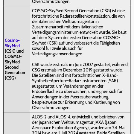
Ölverschmutzungen.
COSMO-SkyMed Second Generation (CSG) ist eine
fortschrittliche Radarsatellitenkonstellation, die von
der italienischen Weltraumagentur in
Zusammenarbeit mit dem italienischen
Verteidigungsministerium entwickelt wurde. Sie baut
auf dem System der ersten Generation COSMO-
Cosmo-
SkyMed (CSK) auf und verbessert die Fähigkeiten
SkyMed
sowohl für zivile als auch für
(CSK) und
Verteidigungsanwendungen.
COSMO-
SkyMed
CSK wurde erstmals im Juni 2007 gestartet, während
Second
CSG erstmals im Dezember 2019 gestartet wurde.
Generation
Die Satelliten sind mit fortschrittlichen X-Band-
(CSG)
Synthetic-Aperture-Radar-Instrumenten (SAR)
ausgestattet, um Veränderungen an der
Erdoberfläche zu überwachen, und eignen sich für
Anwendungen in der Meeresüberwachung,
beispielsweise zur Erkennung und Kartierung von
Ölverschmutzungen.
ALOS-2 und ALOS-4, entwickelt und betrieben von
der japanischen Weltraumagentur JAXA (Japan
Aerospace Exploration Agency), wurden am 24. Mai
2014 bzw. am 1. Juli 2024 gestartet. Beide Satelliten