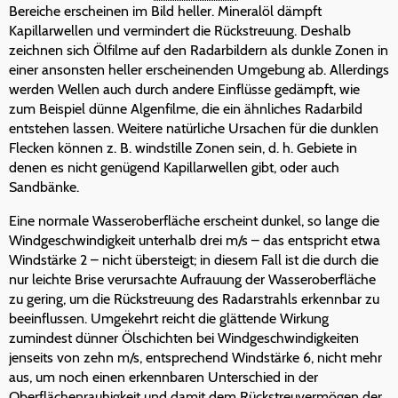
Bereiche erscheinen im Bild heller. Mineralöl dämpft
Kapillarwellen und vermindert die Rückstreuung. Deshalb
zeichnen sich Ölfilme auf den Radarbildern als dunkle Zonen in
einer ansonsten heller erscheinenden Umgebung ab. Allerdings
werden Wellen auch durch andere Einflüsse gedämpft, wie
zum Beispiel dünne Algenfilme, die ein ähnliches Radarbild
entstehen lassen. Weitere natürliche Ursachen für die dunklen
Flecken können z. B. windstille Zonen sein, d. h. Gebiete in
denen es nicht genügend Kapillarwellen gibt, oder auch
Sandbänke.
Eine normale Wasseroberfläche erscheint dunkel, so lange die
Windgeschwindigkeit unterhalb drei m/s – das entspricht etwa
Windstärke 2 – nicht übersteigt; in diesem Fall ist die durch die
nur leichte Brise verursachte Aufrauung der Wasseroberfläche
zu gering, um die Rückstreuung des Radarstrahls erkennbar zu
beeinflussen. Umgekehrt reicht die glättende Wirkung
zumindest dünner Ölschichten bei Windgeschwindigkeiten
jenseits von zehn m/s, entsprechend Windstärke 6, nicht mehr
aus, um noch einen erkennbaren Unterschied in der
Oberflächenrauhigkeit und damit dem Rückstreuvermögen der