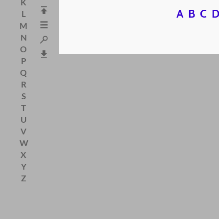
K
A
B
C
L
M
N
O
P
Q
R
S
T
U
V
W
X
Y
Z