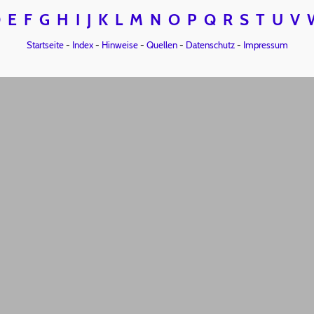
D
E
F
G
H
I
J
K
L
M
N
O
P
Q
R
S
T
U
V
Startseite
-
Index
-
Hinweise
-
Quellen
-
Datenschutz
-
Impressum