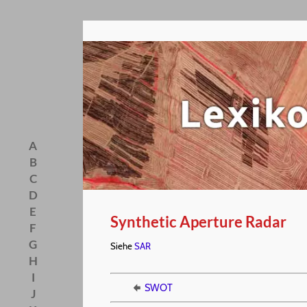
A
B
C
D
E
Synthetic Aperture Radar
F
G
Siehe
SAR
H
I
SWOT
J