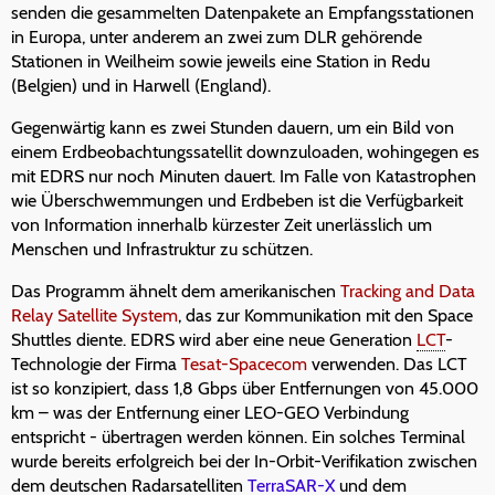
senden die gesammelten Datenpakete an Empfangsstationen
in Europa, unter anderem an zwei zum DLR gehörende
Stationen in Weilheim sowie jeweils eine Station in Redu
(Belgien) und in Harwell (England).
Gegenwärtig kann es zwei Stunden dauern, um ein Bild von
einem Erdbeobachtungssatellit downzuloaden, wohingegen es
mit EDRS nur noch Minuten dauert. Im Falle von Katastrophen
wie Überschwemmungen und Erdbeben ist die Verfügbarkeit
von Information innerhalb kürzester Zeit unerlässlich um
Menschen und Infrastruktur zu schützen.
Das Programm ähnelt dem amerikanischen
Tracking and Data
Relay Satellite System
, das zur Kommunikation mit den Space
Shuttles diente. EDRS wird aber eine neue Generation
LCT
-
Technologie der Firma
Tesat-Spacecom
verwenden. Das LCT
ist so konzipiert, dass 1,8 Gbps über Entfernungen von 45.000
km – was der Entfernung einer LEO-GEO Verbindung
entspricht - übertragen werden können. Ein solches Terminal
wurde bereits erfolgreich bei der In-Orbit-Verifikation zwischen
dem deutschen Radarsatelliten
TerraSAR-X
und dem