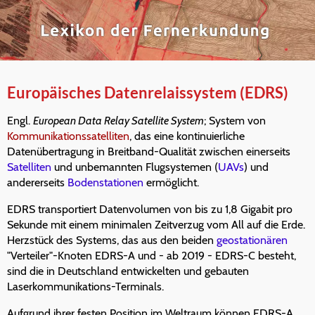
Europäisches Datenrelaissystem (EDRS)
Engl.
European Data Relay Satellite System
; System von
Kommunikationssatelliten
, das eine kontinuierliche
Datenübertragung in Breitband-Qualität zwischen einerseits
Satelliten
und unbemannten Flugsystemen (
UAVs
) und
andererseits
Bodenstationen
ermöglicht.
EDRS transportiert Datenvolumen von bis zu 1,8 Gigabit pro
Sekunde mit einem minimalen Zeitverzug vom All auf die Erde.
Herzstück des Systems, das aus den beiden
geostationären
"Verteiler"-Knoten EDRS-A und - ab 2019 - EDRS-C besteht,
sind die in Deutschland entwickelten und gebauten
Laserkommunikations-Terminals.
Aufgrund ihrer festen Position im Weltraum können EDRS-A