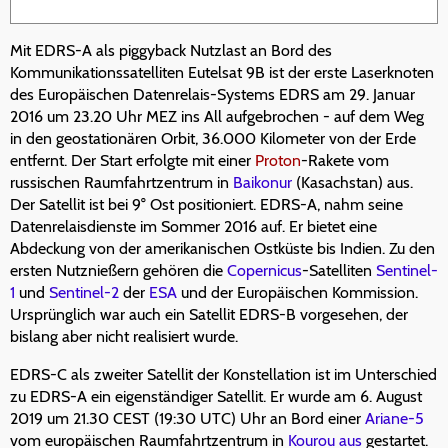
Mit EDRS-A als piggyback Nutzlast an Bord des
Kommunikationssatelliten Eutelsat 9B ist der erste Laserknoten
des Europäischen Datenrelais-Systems EDRS am 29. Januar
2016 um 23.20 Uhr MEZ ins All aufgebrochen - auf dem Weg
in den geostationären Orbit, 36.000 Kilometer von der Erde
entfernt. Der Start erfolgte mit einer
Proton
-Rakete vom
russischen Raumfahrtzentrum in
Baikonur
(Kasachstan) aus.
Der Satellit ist bei 9° Ost positioniert. EDRS-A, nahm seine
Datenrelaisdienste im Sommer 2016 auf. Er bietet eine
Abdeckung von der amerikanischen Ostküste bis Indien. Zu den
ersten Nutznießern gehören die
Copernicus
-Satelliten
Sentinel-
1
und
Sentinel-2
der
ESA
und der Europäischen Kommission.
Ursprünglich war auch ein Satellit EDRS-B vorgesehen, der
bislang aber nicht realisiert wurde.
EDRS-C als zweiter Satellit der Konstellation ist im Unterschied
zu EDRS-A ein eigenständiger Satellit. Er wurde am 6. August
2019 um 21.30 CEST (19:30 UTC) Uhr an Bord einer
Ariane-5
vom europäischen Raumfahrtzentrum in
Kourou aus
gestartet.