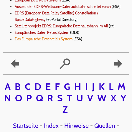
European Data Relay System
(ESA)
Ausbau der EDRS-Weltraum-Datenautobahn schreitet voran
(ESA)
EDRS (European Data Relay Satellite) Constellation /
SpaceDataHighway
(eoPortal Directory)
Satellitenprojekt EDRS: Europäische Datenautobahn im All
(c't)
Europäisches Daten Relais System
(DLR)
Das Europäische Datenrelais System
(ESA)
A
B
C
D
E
F
G
H
I
J
K
L
M
N
O
P
Q
R
S
T
U
V
W
X
Y
Z
Startseite
-
Index
-
Hinweise
-
Quellen
-