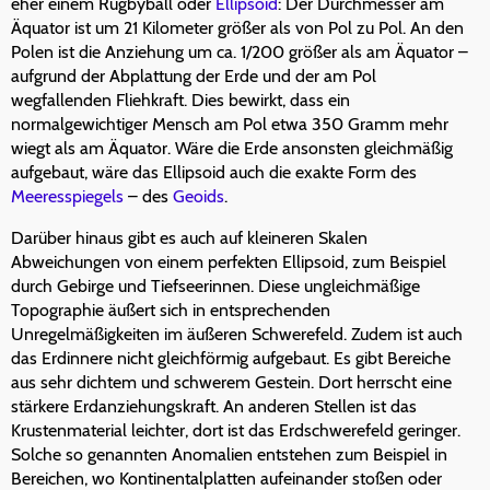
eher einem Rugbyball oder
Ellipsoid
: Der Durchmesser am
Äquator ist um 21 Kilometer größer als von Pol zu Pol. An den
Polen ist die Anziehung um ca. 1/200 größer als am Äquator –
aufgrund der Abplattung der Erde und der am Pol
wegfallenden Fliehkraft. Dies bewirkt, dass ein
normalgewichtiger Mensch am Pol etwa 350 Gramm mehr
wiegt als am Äquator. Wäre die Erde ansonsten gleichmäßig
aufgebaut, wäre das Ellipsoid auch die exakte Form des
Meeresspiegels
– des
Geoids
.
Darüber hinaus gibt es auch auf kleineren Skalen
Abweichungen von einem perfekten Ellipsoid, zum Beispiel
durch Gebirge und Tiefseerinnen. Diese ungleichmäßige
Topographie äußert sich in entsprechenden
Unregelmäßigkeiten im äußeren Schwerefeld. Zudem ist auch
das Erdinnere nicht gleichförmig aufgebaut. Es gibt Bereiche
aus sehr dichtem und schwerem Gestein. Dort herrscht eine
stärkere Erdanziehungskraft. An anderen Stellen ist das
Krustenmaterial leichter, dort ist das Erdschwerefeld geringer.
Solche so genannten Anomalien entstehen zum Beispiel in
Bereichen, wo Kontinentalplatten aufeinander stoßen oder