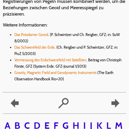
Registrierungen von Pegeln müssen kombiniert werden, um die
Beziehungen zwischen Geoid und Meeresspiegel zu
präzisieren.
Weitere Informationen:
Das Potsdamer Geoid
. (P. Schwintzer und Ch. Reigber, GFZ; in: SuW
8/2002)
Das Schwerefeld der Erde
. (Ch. Reigber und P. Schwintzer, GFZ: in:
PiuZ 5/2003)
Vermessung des Erdschwerefeld mit Satelliten
. Beitrag von Christoph
Förste, GFZ (System Erde. GFZ-Journal 1/2013)
Gravity, Magnetic Field and Geodynamic Instruments
(The Earth
Observation Handbook Rio+20)
A
B
C
D
E
F
G
H
I
J
K
L
M