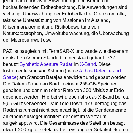
jedoch auch für zivile Anwendungen im Bereich der
hochauflösenden Erdbeobachtung. Die Anwendungen sind
vielfältig: Überwachung der Erdoberfläche, Grenzkontrolle,
taktische Unterstützung von Missionen im Ausland,
Krisenmanagement und Risikobewertung von
Naturkatastrophen, Umweltüberwachung, die Überwachung
der Meeresumwelt usw.
PAZ ist baugleich mit TerraSAR-X und wurde wie dieser am
deutschen Astrium-Standort Immenstaad gebaut. PAZ
benutzt
Synthetic Aperture Radar
im
X-Band
. Diese
Instrumente sind von Astrium (heute
Airbus Defence and
Space
) am Standort Barajas entwickelt und gebaut worden.
Die Daten können an Bord in einem 256-GB-Speicher
gehalten und dann mit einer Rate von 300 Mbit/s zur Erde
gesendet werden. Hierbei wird ebenfalls das X-Band bei ca.
9,65 GHz verwendet. Damit die Downlink-Übertragung das
Radarinstrument nicht beeinträchtigt, ist die Sendeantenne
an einem Ausleger montiert, der erst im Weltraum
aufgeklappt wird. Die Gesamtmasse des Satelliten beträgt
etwa 1.200 kg, die elektrische Leistung der Solarkollektoren