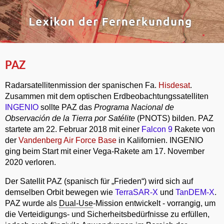
PAZ
Radarsatellitenmission der spanischen Fa.
Hisdesat
.
Zusammen mit dem optischen Erdbeobachtungssatelliten
INGENIO
sollte PAZ das
Programa Nacional de
Observación de la Tierra por Satélite
(PNOTS) bilden. PAZ
startete am 22. Februar 2018 mit einer
Falcon 9
Rakete von
der
Vandenberg Air Force Base
in Kalifornien. INGENIO
ging beim Start mit einer Vega-Rakete am 17. November
2020 verloren.
Der Satellit PAZ (spanisch für „Frieden“) wird sich auf
demselben Orbit bewegen wie
TerraSAR-X
und
TanDEM-X
.
PAZ wurde als
Dual-Use
-Mission entwickelt - vorrangig, um
die Verteidigungs- und Sicherheitsbedürfnisse zu erfüllen,