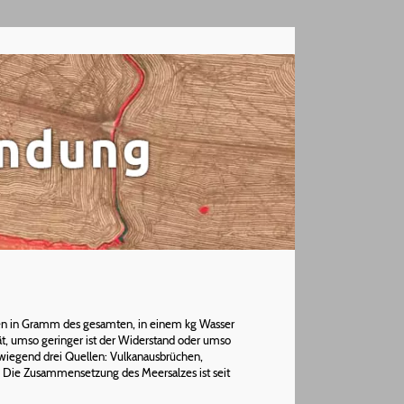
ben in Gramm des gesamten, in einem kg Wasser
ät, umso geringer ist der Widerstand oder umso
wiegend drei Quellen: Vulkanausbrüchen,
 Die Zusammensetzung des Meersalzes ist seit