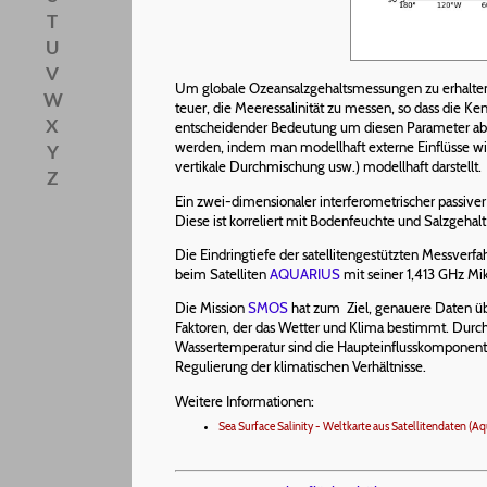
T
U
V
Um globale Ozeansalzgehaltsmessungen zu erhalten
W
teuer, die Meeressalinität zu messen, so dass die Ke
X
entscheidender Bedeutung um diesen Parameter abz
werden, indem man modellhaft externe Einflüsse wie
Y
vertikale Durchmischung usw.) modellhaft darstellt.
Z
Ein zwei-dimensionaler interferometrischer passive
Diese ist korreliert mit Bodenfeuchte und Salzgehalt
Die Eindringtiefe der satellitengestützten Messverfa
beim Satelliten
AQUARIUS
mit seiner 1,413 GHz Mi
Die Mission
SMOS
hat zum Ziel, genauere Daten üb
Faktoren, der das Wetter und Klima bestimmt. Durc
Wassertemperatur sind die Haupteinflusskomponenten
Regulierung der klimatischen Verhältnisse.
Weitere Informationen:
Sea Surface Salinity - Weltkarte aus Satellitendaten (Aq