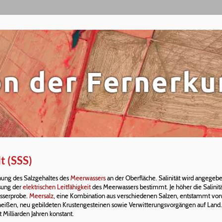
t (SSS)
nung des Salzgehaltes des
Meerwassers
an der Oberfläche. Salinität wird angege
ssung der
elektrischen Leitfähigkeit
des Meerwassers bestimmt. Je höher die Salinit
asserprobe.
Meersalz
, eine Kombination aus verschiedenen Salzen, entstammt vor
ißen, neu gebildeten Krustengesteinen sowie Verwitterungsvorgängen auf Land.
Milliarden Jahren konstant.