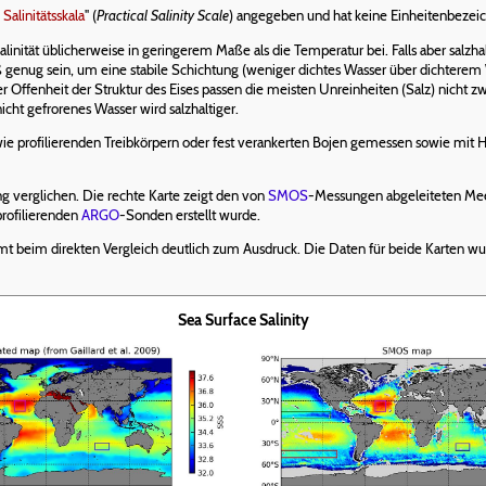
Salinitätsskala
" (
Practical Salinity Scale
) angegeben und hat keine Einheitenbezei
linität üblicherweise in geringerem Maße als die Temperatur bei. Falls aber salzh
 genug sein, um eine stabile Schichtung (weniger dichtes Wasser über dichterem
er Offenheit der Struktur des Eises passen die meisten Unreinheiten (Salz) nicht zw
icht gefrorenes Wasser wird salzhaltiger.
ie profilierenden Treibkörpern oder fest verankerten Bojen gemessen sowie mit Hil
g verglichen. Die rechte Karte zeigt den von
SMOS
-Messungen abgeleiteten Mee
profilierenden
ARGO
-Sonden erstellt wurde.
beim direkten Vergleich deutlich zum Ausdruck. Die Daten für beide Karten w
Sea Surface Salinity