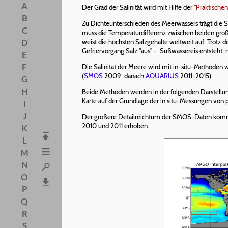
A
Der Grad der Salinität wird mit Hilfe der "
Praktischen 
B
Zu Dichteunterschieden des Meerwassers trägt die Sa
C
muss die Temperaturdifferenz zwischen beiden groß
D
weist die höchsten Salzgehalte weltweit auf. Trotz d
Gefriervorgang Salz "aus" - Süßwassereis entsteht, n
E
F
Die Salinität der Meere wird mit in-situ-Methoden w
(
SMOS
2009, danach
AQUARIUS
2011-2015).
G
H
Beide Methoden werden in der folgenden Darstellun
Karte auf der Grundlage der in situ-Messungen von 
I
J
Der größere Detailreichtum der SMOS-Daten kommt 
2010 und 2011 erhoben.
K
L
M
N
O
P
Q
R
S