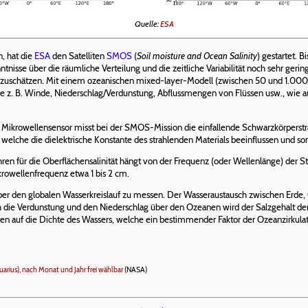
Quelle:
ESA
, hat die
ESA
den Satelliten
SMOS
(
Soil moisture and Ocean Salinity
) gestartet. 
nntnisse über die räumliche Verteilung und die zeitliche Variabilität noch sehr ger
uschätzen. Mit einem ozeanischen mixed-layer-Modell (zwischen 50 und 1.000 m 
 z. B. Winde, Niederschlag/Verdunstung, Abflussmengen von Flüssen usw., wie auch
r Mikrowellensensor misst bei der SMOS-Mission die einfallende Schwarzkörperstr
 welche die dielektrische Konstante des strahlenden Materials beeinflussen und so
hren für die Oberflächensalinität hängt von der Frequenz (oder Wellenlänge) der St
krowellenfrequenz etwa 1 bis 2 cm.
er den globalen Wasserkreislauf zu messen. Der Wasseraustausch zwischen Erde
h die Verdunstung und den Niederschlag über den Ozeanen wird der Salzgehalt de
 auf die Dichte des Wassers, welche ein bestimmender Faktor der Ozeanzirkulation
uarius), nach Monat und Jahr frei wählbar
(NASA)