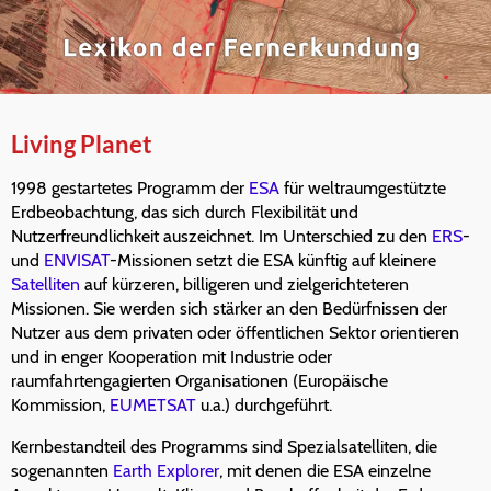
Living Planet
1998 gestartetes Programm der
ESA
für weltraumgestützte
Erdbeobachtung, das sich durch Flexibilität und
Nutzerfreundlichkeit auszeichnet. Im Unterschied zu den
ERS
-
und
ENVISAT
-Missionen setzt die ESA künftig auf kleinere
Satelliten
auf kürzeren, billigeren und zielgerichteteren
Missionen. Sie werden sich stärker an den Bedürfnissen der
Nutzer aus dem privaten oder öffentlichen Sektor orientieren
und in enger Kooperation mit Industrie oder
raumfahrtengagierten Organisationen (Europäische
Kommission,
EUMETSAT
u.a.) durchgeführt.
Kernbestandteil des Programms sind Spezialsatelliten, die
sogenannten
Earth Explorer
, mit denen die ESA einzelne