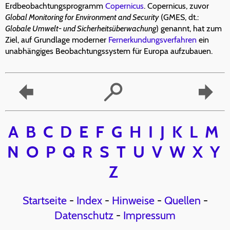
Erdbeobachtungsprogramm
Copernicus
. Copernicus, zuvor
Global Monitoring for Environment and Security
(GMES, dt.:
Globale Umwelt- und Sicherheitsüberwachung
) genannt, hat zum
Ziel, auf Grundlage moderner
Fernerkundungsverfahren
ein
unabhängiges Beobachtungssystem für Europa aufzubauen.
A
B
C
D
E
F
G
H
I
J
K
L
M
N
O
P
Q
R
S
T
U
V
W
X
Y
Z
Startseite
-
Index
-
Hinweise
-
Quellen
-
Datenschutz
-
Impressum