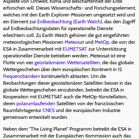
Aspekte von Umwelt, Klima und Beschaffenheit der Erde
erforschen will. Dieses Wissenschafts- und Forschungselement,
welches mit den Earth Explorer-Missionen umgesetzt wird und
ein Element zur
Erdbeobachtung
(
Earth Watch
), das den Zugriff
auf Erdbeobachtungsdaten für operationelle Dienste
erleichtern soll. Zu Earth Watch gehören die gut eingeführten
meteorologischen Missionen
Meteosat
und
MetOp
, die von der
ESA in Zusammenarbeit mit
EUMETSAT
zur Unterstützung
operationeller Dienste betrieben werden. Meteosat ist eine
Flotte von vier
geostationären
Wettersatelliten
, die das globale
Wettergeschehen über dem europäischen Kontinent in 12
Frequenzbändern
kontinuierlich abtasten. Um die
Beobachtungen dieser geostationären Satelliten besser in das
globale Wettergeschehen einzubinden, betreibt die ESA in
Kooperation mit EUMETSAT auch die MetOp-Konstellation,
deren
polarumlaufenden
Satelliten von der französischen
Raumfahrtagentur
CNES
und der europäischen Industrie
gemeinsam entwickelt wurden.
Neben dem "The Living Planet" Programm betreibt die ESA in
Zusammenarbeit mit der Europäischen Kommission auch das