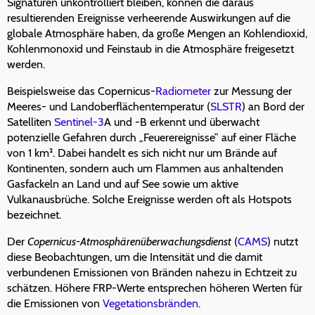
Signaturen unkontrolliert bleiben, können die daraus
resultierenden Ereignisse verheerende Auswirkungen auf die
globale Atmosphäre haben, da große Mengen an Kohlendioxid,
Kohlenmonoxid und Feinstaub in die Atmosphäre freigesetzt
werden.
Beispielsweise das Copernicus-
Radiometer
zur Messung der
Meeres- und Landoberflächentemperatur (
SLSTR
) an Bord der
Satelliten
Sentinel-3
A und -B erkennt und überwacht
potenzielle Gefahren durch „Feuerereignisse” auf einer Fläche
von 1 km². Dabei handelt es sich nicht nur um Brände auf
Kontinenten, sondern auch um Flammen aus anhaltenden
Gasfackeln an Land und auf See sowie um aktive
Vulkanausbrüche. Solche Ereignisse werden oft als Hotspots
bezeichnet.
Der
Copernicus-Atmosphärenüberwachungsdienst
(
CAMS
) nutzt
diese Beobachtungen, um die Intensität und die damit
verbundenen Emissionen von Bränden nahezu in Echtzeit zu
schätzen. Höhere FRP-Werte entsprechen höheren Werten für
die Emissionen von
Vegetationsbränden
.