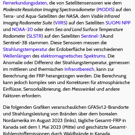
Fernerkundungsdaten
, die von Satellitensensoren wie dem
Moderate Resolution Imaging Spectroradiometer
(
MODIS
) auf den
Terra- und Aqua-Satelliten der NASA, dem
Visible Infrared
Imaging Radiometer Suite
(
VIIRS
) auf den Satelliten
SUOMI NPP
und
NOAA-20
oder dem
Sea and Land Surface Temperature
Radiometer
(
SLSTR
) auf den Satelliten
Sentinel-3
Aund
Sentinel-3B stammen. Diese Sensoren messen die
Strahlungstemperatur
der Erdoberfläche bei verschiedenen
Wellenlängen
des
elektromagnetisches Spektrums
. Die
Anomalie oder Differenz der Strahlungstemperatur, gemessen
im mittleren und thermischen
Infrarotbereich
, kann zur
Berechnung der FRP herangezogen werden. Die Berechnung
kann jedoch komplex sein und Korrekturen für atmosphärische
Einflüsse, Sensorkalibrierung, den Messwinkel und andere
Faktoren erfordern.
Die folgenden Grafiken veranschaulichen GFASv1.2-Brandorte
und Strahlungsleistung von Bränden über dem borealen
Nordamerika im August 2023 (links), tägliche Gesamt-FRP in
Kanada seit dem 1. Mai 2023 (Mitte) und geschätzte Gesamt-
Kohlenstoffemissionen durch Waldbrände in Kanada,