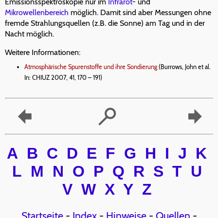
Emissionsspektroskopie nur im
Infrarot
- und
Mikrowellenbereich
möglich. Damit sind aber Messungen ohne
fremde Strahlungsquellen (z.B. die Sonne) am Tag und in der
Nacht möglich.
Weitere Informationen:
Atmosphärische Spurenstoffe und ihre Sondierung
(Burrows, John et al.
In: CHIUZ 2007, 41, 170 – 191)
A
B
C
D
E
F
G
H
I
J
K
L
M
N
O
P
Q
R
S
T
U
V
W
X
Y
Z
Startseite
-
Index
-
Hinweise
-
Quellen
-