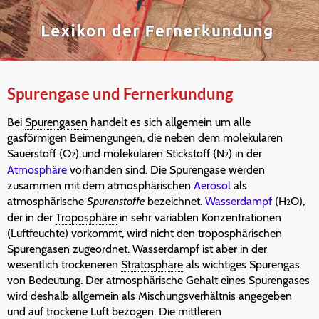
Spurengase und Fernerkundung
Bei
Spurengasen
handelt es sich allgemein um alle
gasförmigen Beimengungen, die neben dem molekularen
Sauerstoff (O
) und molekularen Stickstoff (N
) in der
2
2
Atmosphäre
vorhanden sind. Die Spurengase werden
zusammen mit dem atmosphärischen
Aerosol
als
atmosphärische
Spurenstoffe
bezeichnet.
Wasserdampf
(H
O),
2
der in der
Troposphäre
in sehr variablen Konzentrationen
(Luftfeuchte) vorkommt, wird nicht den troposphärischen
Spurengasen zugeordnet. Wasserdampf ist aber in der
wesentlich trockeneren
Stratosphäre
als wichtiges Spurengas
von Bedeutung. Der atmosphärische Gehalt eines Spurengases
wird deshalb allgemein als Mischungsverhältnis angegeben
und auf trockene Luft bezogen. Die mittleren