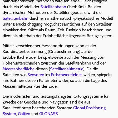
halbdynamischen Methoden wird fehlende Gleichzeitigkeit
durch ein Modell der
Satellitenbahn
überbrückt. Bei den
dynamischen Methoden der Satellitengeodäsie wird die
Satellitenbahn
durch ein mathematisch-physikalisches Modell
unter Berücksichtigung möglichst sämtlicher auf den Satelliten
einwirkenden Kräfte als Raum-Zeit-Funktion beschrieben und
dient als oberhalb der Erdoberfläche liegendes Bezugssystem.
Mittels verschiedener Messanordnungen kann es der
Koordinatenbestimmung (Ortsbestimmung) auf der
Erdoberfläche oder beispielsweise auch der Messung von
Höhenunterschieden zwischen der Satellitenbahn und der
Meeresoberfläche
dienen (
Satellitenaltimetrie
). Da die
Satelliten wie
Sensoren
im
Erdschwerefeldes
wirken, spiegeln
ihre Bahnen dessen Parameter wider, so auch die Lage des
Massenmittelpunktes der Erde.
Die modernsten und leistungsfähigsten Ortungssysteme für
Zwecke der Geodäsie und Navigation sind die aus
Satellitenflotten bestehenden Systeme
Global Positioning
System
,
Galileo
und
GLONASS
.