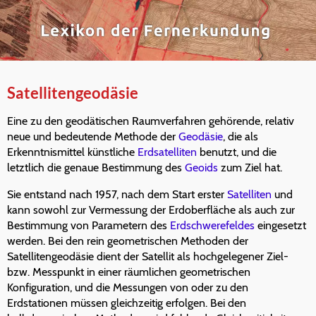
Satellitengeodäsie
Eine zu den geodätischen Raumverfahren gehörende, relativ
neue und bedeutende Methode der
Geodäsie
, die als
Erkenntnismittel künstliche
Erdsatelliten
benutzt, und die
letztlich die genaue Bestimmung des
Geoids
zum Ziel hat.
Sie entstand nach 1957, nach dem Start erster
Satelliten
und
kann sowohl zur Vermessung der Erdoberfläche als auch zur
Bestimmung von Parametern des
Erdschwerefeldes
eingesetzt
werden. Bei den rein geometrischen Methoden der
Satellitengeodäsie dient der Satellit als hochgelegener Ziel-
bzw. Messpunkt in einer räumlichen geometrischen
Konfiguration, und die Messungen von oder zu den
Erdstationen müssen gleichzeitig erfolgen. Bei den