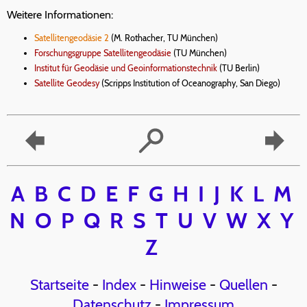
Weitere Informationen:
Satellitengeodäsie 2
(M. Rothacher, TU München)
Forschungsgruppe Satellitengeodäsie
(TU München)
Institut für Geodäsie und Geoinformationstechnik
(TU Berlin)
Satellite Geodesy
(Scripps Institution of Oceanography, San Diego)
A
B
C
D
E
F
G
H
I
J
K
L
M
N
O
P
Q
R
S
T
U
V
W
X
Y
Z
Startseite
-
Index
-
Hinweise
-
Quellen
-
Datenschutz
-
Impressum