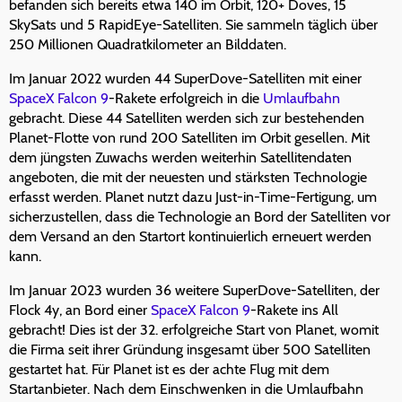
befanden sich bereits etwa 140 im Orbit, 120+ Doves, 15
SkySats und 5 RapidEye-Satelliten. Sie sammeln täglich über
250 Millionen Quadratkilometer an Bilddaten.
Im Januar 2022 wurden 44 SuperDove-Satelliten mit einer
SpaceX
Falcon 9
-Rakete erfolgreich in die
Umlaufbahn
gebracht. Diese 44 Satelliten werden sich zur bestehenden
Planet-Flotte von rund 200 Satelliten im Orbit gesellen. Mit
dem jüngsten Zuwachs werden weiterhin Satellitendaten
angeboten, die mit der neuesten und stärksten Technologie
erfasst werden. Planet nutzt dazu Just-in-Time-Fertigung, um
sicherzustellen, dass die Technologie an Bord der Satelliten vor
dem Versand an den Startort kontinuierlich erneuert werden
kann.
Im Januar 2023 wurden 36 weitere SuperDove-Satelliten, der
Flock 4y, an Bord einer
SpaceX
Falcon 9
-Rakete ins All
gebracht! Dies ist der 32. erfolgreiche Start von Planet, womit
die Firma seit ihrer Gründung insgesamt über 500 Satelliten
gestartet hat. Für Planet ist es der achte Flug mit dem
Startanbieter. Nach dem Einschwenken in die Umlaufbahn