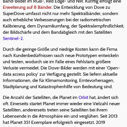
Band-Bilder im RGB-, Red Edge- und NIR. Künftig erfolgt eine
Erweiterung auf 8 Bänder
. Die Entwicklung von Dove zu
SuperDove umfasst nicht nur mehr Spektralbänder, sondern
auch erhebliche Verbesserungen bei der radiometrischen
Kalibrierung, dem Dynamikumfang, der Spektralempfindlichkeit,
der Bildschärfe und dem Bandabgleich mit den Satelliten
Sentinel-2
.
Durch die geringe Größe und niedrige Kosten kann die Firma
nach Kundenbedürfnissen rasch neue Prototypen entwickeln
und testen, wodurch sie im Falle eines Fehlstarts größere
Verluste vermeidet. Die Dove-Bilder werden mit einer 'Open-
data access policy' zur Verfügung gestellt. Sie liefern aktuelle
Informationen, die für Klimamonitoring, Erntevorhersagen,
Stadtplanung und Katastrophenhilfe von Bedeutung sind.
Die Anzahl der Satelliten, die Planet im
Orbit
hat, ändert sich
oft. Einerseits startet Planet immer wieder eine Vielzahl neuer
Satelliten, andererseits treten seine Satelliten bei ihrem
Lebensende in die Atmosphäre ein und verglühen. Seit 2013
hat Planet 351 Exemplare erfolgreich eingesetzt. 2019