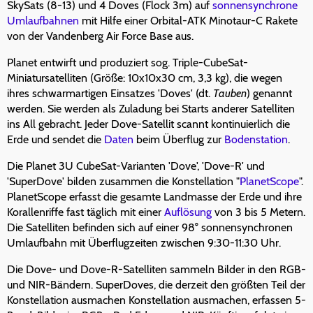
SkySats (8-13) und 4 Doves (Flock 3m) auf
sonnensynchrone
Umlaufbahnen
mit Hilfe einer Orbital-ATK Minotaur-C Rakete
von der Vandenberg Air Force Base aus.
Planet entwirft und produziert sog. Triple-CubeSat-
Miniatursatelliten (Größe: 10x10x30 cm, 3,3 kg), die wegen
ihres schwarmartigen Einsatzes 'Doves' (dt.
Tauben
) genannt
werden. Sie werden als Zuladung bei Starts anderer Satelliten
ins All gebracht. Jeder Dove-Satellit scannt kontinuierlich die
Erde und sendet die
Daten
beim Überflug zur
Bodenstation
.
Die Planet 3U CubeSat-Varianten 'Dove', 'Dove-R' und
'SuperDove' bilden zusammen die Konstellation "
PlanetScope
".
PlanetScope erfasst die gesamte Landmasse der Erde und ihre
Korallenriffe fast täglich mit einer
Auflösung
von 3 bis 5 Metern.
Die Satelliten befinden sich auf einer 98° sonnensynchronen
Umlaufbahn mit Überflugzeiten zwischen 9:30-11:30 Uhr.
Die Dove- und Dove-R-Satelliten sammeln Bilder in den RGB-
und NIR-Bändern. SuperDoves, die derzeit den größten Teil der
Konstellation ausmachen Konstellation ausmachen, erfassen 5-