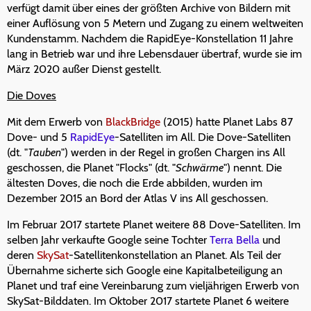
verfügt damit über eines der größten Archive von Bildern mit
einer Auflösung von 5 Metern und Zugang zu einem weltweiten
Kundenstamm. Nachdem die RapidEye-Konstellation 11 Jahre
lang in Betrieb war und ihre Lebensdauer übertraf, wurde sie im
März 2020 außer Dienst gestellt.
Die Doves
Mit dem Erwerb von
BlackBridge
(2015) hatte Planet Labs 87
Dove- und 5
RapidEye
-Satelliten im All. Die Dove-Satelliten
(dt. "
Tauben
") werden in der Regel in großen Chargen ins All
geschossen, die Planet "Flocks" (dt. "
Schwärme
") nennt. Die
ältesten Doves, die noch die Erde abbilden, wurden im
Dezember 2015 an Bord der Atlas V ins All geschossen.
Im Februar 2017 startete Planet weitere 88 Dove-Satelliten. Im
selben Jahr verkaufte Google seine Tochter
Terra Bella
und
deren
SkySat
-Satellitenkonstellation an Planet. Als Teil der
Übernahme sicherte sich Google eine Kapitalbeteiligung an
Planet und traf eine Vereinbarung zum vieljährigen Erwerb von
SkySat-Bilddaten. Im Oktober 2017 startete Planet 6 weitere