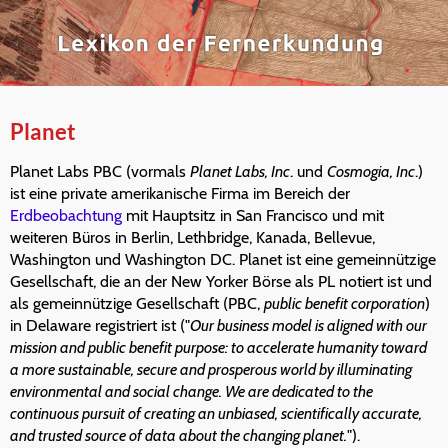
Planet
Planet Labs PBC (vormals
Planet Labs, Inc
. und
Cosmogia, Inc
.)
ist eine private amerikanische Firma im Bereich der
Erdbeobachtung
mit Hauptsitz in San Francisco und mit
weiteren Büros in Berlin, Lethbridge, Kanada, Bellevue,
Washington und Washington DC. Planet ist eine gemeinnützige
Gesellschaft, die an der New Yorker Börse als PL notiert ist und
als gemeinnützige Gesellschaft (PBC,
public benefit corporation
)
in Delaware registriert ist ("
Our business model is aligned with our
mission and public benefit purpose: to accelerate humanity toward
a more sustainable, secure and prosperous world by illuminating
environmental and social change. We are dedicated to the
continuous pursuit of creating an unbiased, scientifically accurate,
and trusted source of data about the changing planet.
").