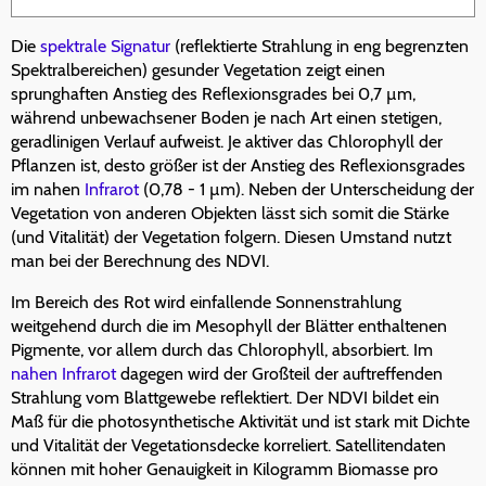
Die
spektrale Signatur
(reflektierte Strahlung in eng begrenzten
Spektralbereichen) gesunder Vegetation zeigt einen
sprunghaften Anstieg des Reflexionsgrades bei 0,7 µm,
während unbewachsener Boden je nach Art einen stetigen,
geradlinigen Verlauf aufweist. Je aktiver das Chlorophyll der
Pflanzen ist, desto größer ist der Anstieg des Reflexionsgrades
im nahen
Infrarot
(0,78 - 1 µm). Neben der Unterscheidung der
Vegetation von anderen Objekten lässt sich somit die Stärke
(und Vitalität) der Vegetation folgern. Diesen Umstand nutzt
man bei der Berechnung des NDVI.
Im Bereich des Rot wird einfallende Sonnenstrahlung
weitgehend durch die im Mesophyll der Blätter enthaltenen
Pigmente, vor allem durch das Chlorophyll, absorbiert. Im
nahen Infrarot
dagegen wird der Großteil der auftreffenden
Strahlung vom Blattgewebe reflektiert. Der NDVI bildet ein
Maß für die photosynthetische Aktivität und ist stark mit Dichte
und Vitalität der Vegetationsdecke korreliert. Satellitendaten
können mit hoher Genauigkeit in Kilogramm Biomasse pro