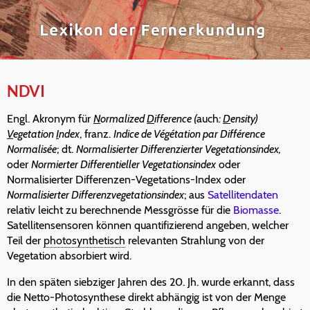
NDVI
Engl. Akronym für
N
ormalized
D
ifference (
auch
:
D
ensity)
V
egetation
I
ndex
, franz.
Indice de Végétation par Différence
Normalisée
; dt.
Normalisierter Differenzierter Vegetationsindex,
oder
Normierter Differentieller Vegetationsindex
oder
Normalisierter Differenzen-Vegetations-Index oder
Normalisierter Differenzvegetationsindex
; aus
Satellitendaten
relativ leicht zu berechnende Messgrösse für die
Biomasse
.
Satellitensensoren können quantifizierend angeben, welcher
Teil der
photosynthetisch
relevanten Strahlung von der
Vegetation absorbiert wird.
In den späten siebziger Jahren des 20. Jh. wurde erkannt, dass
die Netto-Photosynthese direkt abhängig ist von der Menge