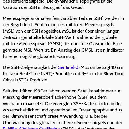
das Referenzellipsoid. Die dynamische Topografie ist die
Variation der SSH in Bezug auf das Geoid.
Meeresspiegelanomalien (ein variabler Teil der SSH) werden in
der Regel durch Subtraktion des mittleren Meeresspiegels
(MSL) von der SSH abgeleitet. MSL ist der über einen langen
Zeitraum gemittelte lokale SSH-Wert, während der globale
mittlere Meeresspiegel (GMSL) der über alle Ozeane der Erde
gemittelte MSL-Wert ist. Ein Anstieg des GMSL ist ein Indikator
für eine mögliche globale Erwärmung.
Die SSH-Zielgenauigkeit der
Sentinel-3
-Mission beträgt 10 cm
für Near Real-Time (NRT)-Produkte und 3-5 cm für Slow Time
Critical (STC)-Produkte.
Seit den frühen 1990er Jahren werden Satellitenaltimeter zur
Messung der Meeresoberflächenhöhe (SSH) aus dem
Weltraum eingesetzt. Die erzeugten SSH-Karten finden in der
wissenschaftlichen und operationellen Ozeanographie und in
der Klimawissenschaft breite Anwendung, u. a. bei der
Überwachung des globalen mittleren Meeresspiegels und der
El Niño-Südlichen Oszillation
(ENSO), der Vorhersage der