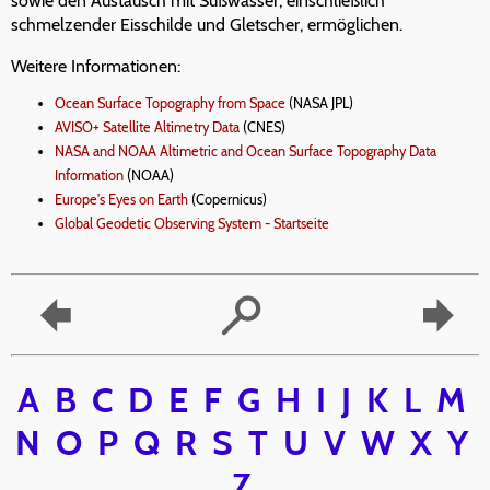
sowie den Austausch mit Süßwasser, einschließlich
schmelzender Eisschilde und Gletscher, ermöglichen.
Weitere Informationen:
Ocean Surface Topography from Space
(NASA JPL)
AVISO+ Satellite Altimetry Data
(CNES)
NASA and NOAA Altimetric and Ocean Surface Topography Data
Information
(NOAA)
Europe's Eyes on Earth
(Copernicus)
Global Geodetic Observing System - Startseite
A
B
C
D
E
F
G
H
I
J
K
L
M
N
O
P
Q
R
S
T
U
V
W
X
Y
Z