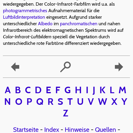
wiedergegeben. Der Color-Infrarot-Farbfilm wird u.a. als
photogrammetrisches
Aufnahmematerial für die
Luftbildinterpretation
eingesetzt. Aufgrund starker
unterschiedlicher
Albedo
im
panchromatischen
und nahen
Infrarotbereich des elektromagnetischen Spektrums wird auf
Color-Infrarot-Luftbildern
speziell die Vegetation durch
unterschiedliche rote Farbtöne differenziert wiedergegeben.
A
B
C
D
E
F
G
H
I
J
K
L
M
N
O
P
Q
R
S
T
U
V
W
X
Y
Z
Startseite
-
Index
-
Hinweise
-
Quellen
-