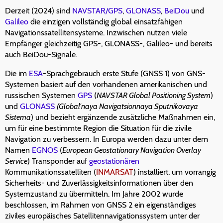
Derzeit (2024) sind
NAVSTAR/GPS
,
GLONASS
,
BeiDou
und
Galileo
die einzigen vollständig global einsatzfähigen
Navigationssatellitensysteme. Inzwischen nutzen viele
Empfänger gleichzeitig GPS-, GLONASS-, Galileo- und bereits
auch BeiDou-Signale.
Die im
ESA
-Sprachgebrauch erste Stufe (GNSS 1) von GNS-
Systemen basiert auf den vorhandenen amerikanischen und
russischen Systemen
GPS
(
NAVSTAR Global Positioning System
)
und
GLONASS
(Global'naya Navigatsionnaya Sputnikovaya
Sistema
) und bezieht ergänzende zusätzliche Maßnahmen ein,
um für eine bestimmte Region die Situation für die zivile
Navigation zu verbessern. In Europa werden dazu unter dem
Namen
EGNOS
(
European Geostationary Navigation Overlay
Service
) Transponder auf
geostationären
Kommunikationssatelliten (
INMARSAT
) installiert, um vorrangig
Sicherheits- und Zuverlässigkeitsinformationen über den
Systemzustand zu übermitteln. Im Jahre 2002 wurde
beschlossen, im Rahmen von GNSS 2 ein eigenständiges
ziviles europäisches Satellitennavigationssystem unter der