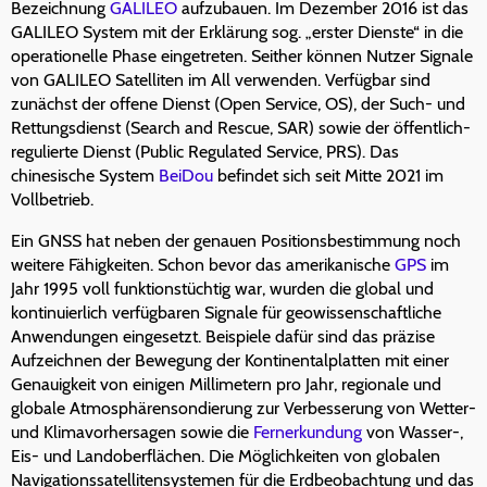
Bezeichnung
GALILEO
aufzubauen. Im Dezember 2016 ist das
GALILEO System mit der Erklärung sog. „erster Dienste“ in die
operationelle Phase eingetreten. Seither können Nutzer Signale
von GALILEO Satelliten im All verwenden. Verfügbar sind
zunächst der offene Dienst (
Open Service
, OS), der Such- und
Rettungsdienst (
Search and Rescue
, SAR) sowie der öffentlich-
regulierte Dienst (
Public Regulated Service
, PRS). Das
chinesische System
BeiDou
befindet sich seit Mitte 2021 im
Vollbetrieb.
Ein GNSS hat neben der genauen Positionsbestimmung noch
weitere Fähigkeiten. Schon bevor das amerikanische
GPS
im
Jahr 1995 voll funktionstüchtig war, wurden die global und
kontinuierlich verfügbaren Signale für geowissenschaftliche
Anwendungen eingesetzt. Beispiele dafür sind das präzise
Aufzeichnen der Bewegung der Kontinentalplatten mit einer
Genauigkeit von einigen Millimetern pro Jahr, regionale und
globale Atmosphärensondierung zur Verbesserung von Wetter-
und Klimavorhersagen sowie die
Fernerkundung
von Wasser-,
Eis- und Landoberflächen. Die Möglichkeiten von globalen
Navigationssatellitensystemen für die Erdbeobachtung und das