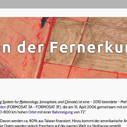
ng
S
ystem for
M
eteorology,
I
onosphere, and
C
limate
) ist eine - 2010 beendete - Me
liten
(FORMOSAT 3A - FORMOSAT 3F), die am 15. April 2006 gemeinsam mit einer
500-800 km hohen
Orbit
mit einer
Bahnneigung
von 72°.
. Davon werden ca. 80% aus Taiwan finanziert. Hinzu kommt der amerikanische Ant
Die Daten werden jedoch Forschern auf der ganzen Welt zur Verfügung gestellt.