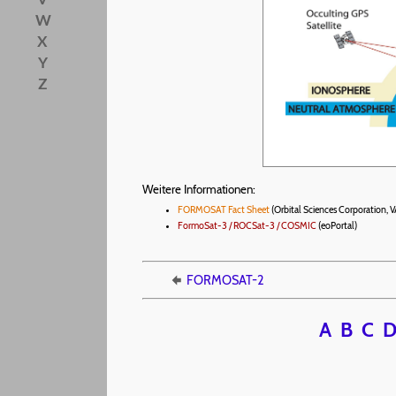
W
X
Y
Z
Weitere Informationen:
FORMOSAT Fact Sheet
(Orbital Sciences Corporation, V
FormoSat-3 / ROCSat-3 / COSMIC
(eoPortal)
FORMOSAT-2
A
B
C