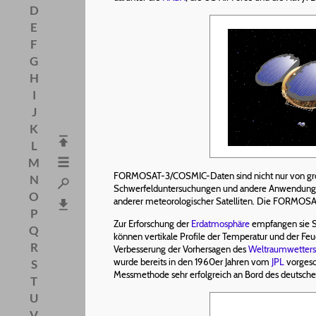
D
E
F
G
H
I
J
K
L
M
FORMOSAT-3/COSMIC-Daten sind nicht nur von gros
N
Schwerfelduntersuchungen und andere Anwendunge
O
anderer meteorologischer Satelliten. Die FORMOSAT
P
Zur Erforschung der
Erdatmosphäre
empfangen sie S
Q
können vertikale Profile der Temperatur und der F
R
Verbesserung der Vorhersagen des
Weltraumwetters
wurde bereits in den 1960er Jahren vom
JPL
vorgesc
S
Messmethode sehr erfolgreich an Bord des deutsche
T
U
V