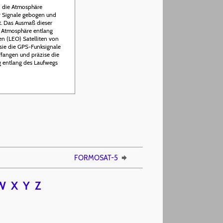
n die Atmosphäre
r Signale gebogen und
t. Das Ausmaß dieser
r Atmosphäre entlang
en (LEO) Satelliten von
sie die GPS-Funksignale
ffangen und präzise die
 entlang des Laufwegs
FORMOSAT-5
W
X
Y
Z