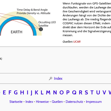
Wenn Funksignale von GPS-Satellite
durchlaufen, werden die Laufwege de
ihre Geschwindigkeit wird verlangsam
Änderungen hängt von der Dichte de
des Laufwegs ab. Die niedrig fliegend
COSMIC nutzen diesen Effekt, indem 
direkt über dem Horizont der Erde au
Krümmung und die Signalverzögerung
messen.
Quellen:
UCAR
A)
Index
D
E
F
G
H
I
J
K
L
M
N
O
P
Q
R
S
T
U
V
Startseite
-
Index
-
Hinweise
-
Quellen
-
Datenschutz
-
Impressum