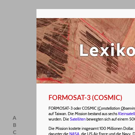
FORMOSAT-3 (COSMIC)
FORMOSAT-3 oder COSMIC (
C
onstellation
O
bservi
auf Taiwan. Die Mission bestand aus sechs
Kleinsatel
A
wurden. Die
Satelliten
bewegten sich auf einem 
B
Die Mission kostete insgesamt 100 Millionen Dollar
C
darunter die
NASA
, die US Air Force und die Navy. 