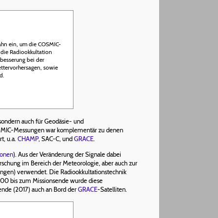
bahn ein, um die COSMIC-
, die Radiookkultation
besserung bei der
ettervorhersagen, sowie
d.
ondern auch für Geodäsie- und
OSMIC-Messungen war komplementär zu denen
t, u.a.
CHAMP
, SAC-C, und
GRACE
.
ionen
). Aus der Veränderung der Signale dabei
schung im Bereich der Meteorologie, aber auch zur
ngen) verwendet. Die Radiookkultationstechnik
000 bis zum Missionsende wurde diese
nde (2017) auch an Bord der
GRACE
-Satelliten.