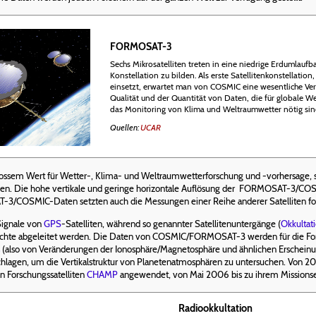
FORMOSAT-3
Sechs Mikrosatelliten treten in eine niedrige Erdumlauf
Konstellation zu bilden. Als erste Satellitenkonstellation
einsetzt, erwartet man von COSMIC eine wesentliche Ver
Qualität und der Quantität von Daten, die für globale W
das Monitoring von Klima und Weltraumwetter nötig sin
Quellen:
UCAR
sem Wert für Wetter-, Klima- und Weltraumwetterforschung und -vorhersage, s
n. Die hohe vertikale und geringe horizontale Auflösung der FORMOSAT-3/C
-3/COSMIC-Daten setzten auch die Messungen einer Reihe anderer Satelliten for
ignale von
GPS
-Satelliten, während so genannter Satellitenuntergänge (
Okkultat
euchte abgeleitet werden. Die Daten von COSMIC/FORMOSAT-3 werden für die For
(also von Veränderungen der Ionosphäre/Magnetosphäre und ähnlichen Erscheinu
hlagen, um die Vertikalstruktur von Planetenatmosphären zu untersuchen. Von 2
n Forschungssatelliten
CHAMP
angewendet, von Mai 2006 bis zu ihrem Missionse
Radiookkultation