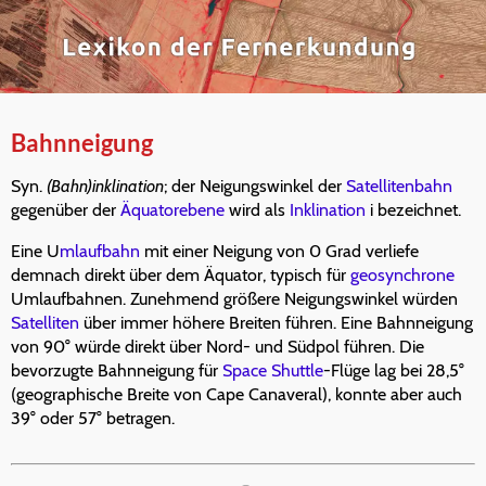
Bahnneigung
Syn.
(Bahn)inklination
; der Neigungswinkel der
Satellitenbahn
gegenüber der
Äquatorebene
wird als
Inklination
i bezeichnet.
Eine U
mlaufbahn
mit einer Neigung von 0 Grad verliefe
demnach direkt über dem Äquator, typisch für
geosynchrone
Umlaufbahnen. Zunehmend größere Neigungswinkel würden
Satelliten
über immer höhere Breiten führen. Eine Bahnneigung
von 90° würde direkt über Nord- und Südpol führen. Die
bevorzugte Bahnneigung für
Space Shuttle
-Flüge lag bei 28,5°
(geographische Breite von Cape Canaveral), konnte aber auch
39° oder 57° betragen.