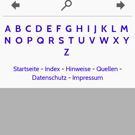
A
B
C
D
E
F
G
H
I
J
K
L
M
N
O
P
Q
R
S
T
U
V
W
X
Y
Z
Startseite
-
Index
-
Hinweise
-
Quellen
-
Datenschutz
-
Impressum