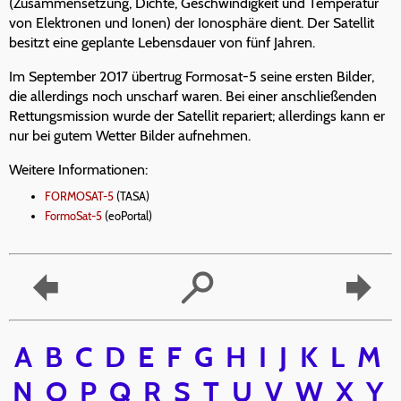
(Zusammensetzung, Dichte, Geschwindigkeit und Temperatur
von Elektronen und Ionen) der Ionosphäre dient. Der Satellit
besitzt eine geplante Lebensdauer von fünf Jahren.
Im September 2017 übertrug Formosat-5 seine ersten Bilder,
die allerdings noch unscharf waren. Bei einer anschließenden
Rettungsmission wurde der Satellit repariert; allerdings kann er
nur bei gutem Wetter Bilder aufnehmen.
Weitere Informationen:
FORMOSAT-5
(TASA)
FormoSat-5
(eoPortal)
A
B
C
D
E
F
G
H
I
J
K
L
M
N
O
P
Q
R
S
T
U
V
W
X
Y