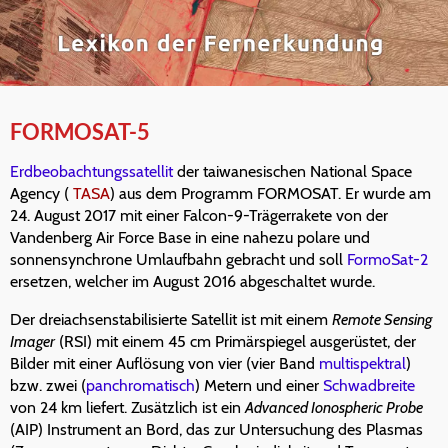
FORMOSAT-5
Erdbeobachtungssatellit
der taiwanesischen National Space
Agency (
TASA
) aus dem Programm FORMOSAT. Er wurde am
24. August 2017 mit einer Falcon-9-Trägerrakete von der
Vandenberg Air Force Base in eine nahezu polare und
sonnensynchrone Umlaufbahn gebracht und soll
FormoSat-2
ersetzen, welcher im August 2016 abgeschaltet wurde.
Der dreiachsenstabilisierte Satellit ist mit einem
Remote Sensing
Imager
(RSI) mit einem 45 cm Primärspiegel ausgerüstet, der
Bilder mit einer Auflösung von vier (vier Band
multispektral
)
bzw. zwei (
panchromatisch
) Metern und einer
Schwadbreite
von 24 km liefert. Zusätzlich ist ein
Advanced Ionospheric Probe
(AIP) Instrument an Bord, das zur Untersuchung des Plasmas