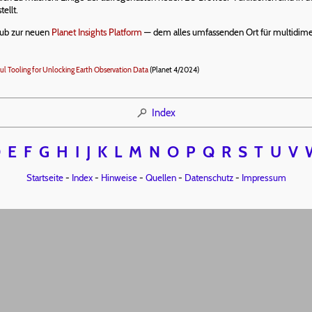
ellt.
Hub zur neuen
Planet Insights Platform
— dem alles umfassenden Ort für multidimens
ul Tooling for Unlocking Earth Observation Data
(Planet 4/2024)
Index
D
E
F
G
H
I
J
K
L
M
N
O
P
Q
R
S
T
U
V
Startseite
-
Index
-
Hinweise
-
Quellen
-
Datenschutz
-
Impressum