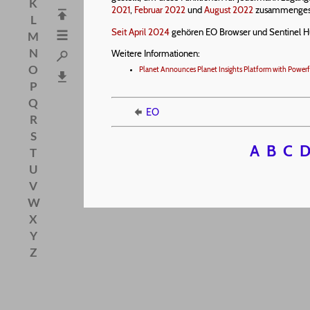
K
2021
,
Februar 2022
und
August 2022
zusammengest
L
Seit April 2024
gehören EO Browser und Sentinel 
M
N
Weitere Informationen:
O
Planet Announces Planet Insights Platform with Powerf
P
Q
EO
R
S
A
B
C
T
U
V
W
X
Y
Z