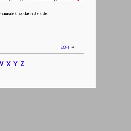
ionale Einblicke in die Erde.
EO-1
W
X
Y
Z