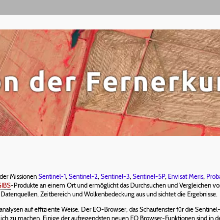
 der Missionen
Sentinel-1
,
Sentinel-2
,
Sentinel-3
,
Sentinel-5P
,
Envisat
Meris
,
Prob
GIBS
-Produkte an einem Ort und ermöglicht das Durchsuchen und Vergleichen von 
 Datenquellen, Zeitbereich und Wolkenbedeckung aus und sichtet die Ergebnisse.
nalysen auf effiziente Weise. Der EO-Browser, das Schaufenster für die Sentinel
glich zu machen. Einige der aufregendsten neuen EO Browser-Funktionen sind in