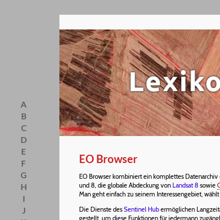
A
B
C
D
E
EO Browser
F
G
EO Browser kombiniert ein komplettes Datenarchiv
und 8, die globale Abdeckung von
Landsat 8
sowie
H
Man geht einfach zu seinem Interessengebiet, wählt
I
J
Die Dienste des
Sentinel Hub
ermöglichen Langzeita
gestellt, um diese Funktionen für jedermann zugän