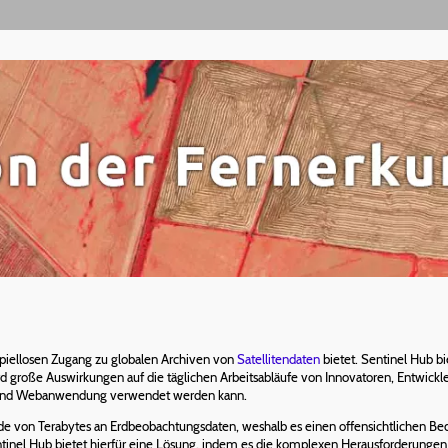
ispiellosen Zugang zu globalen Archiven von
Satellitendaten
bietet. Sentinel Hub bi
d große Auswirkungen auf die täglichen Arbeitsabläufe von Innovatoren, Entwickl
und Webanwendung verwendet werden kann.
nde von Terabytes an Erdbeobachtungsdaten, weshalb es einen offensichtlichen Beda
ntinel Hub bietet hierfür eine Lösung, indem es die komplexen Herausforderungen