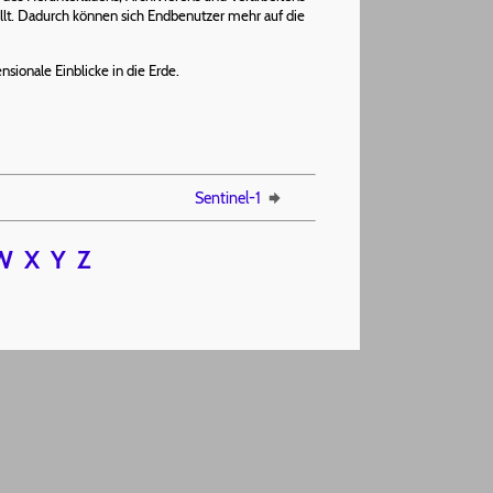
llt. Dadurch können sich Endbenutzer mehr auf die
ionale Einblicke in die Erde.
Sentinel-1
W
X
Y
Z