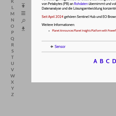
K
von Petabytes (PB) an
Rohdaten
übernimmt und volls
L
Datenanalyse und die Lösungsentwicklung konzentrie
M
Seit April 2024
gehören Sentinel Hub und EO Brow
N
Weitere Informationen:
O
Planet Announces Planet Insights Platform with Powerf
P
Q
R
Sensor
S
T
A
B
C
U
V
W
X
Y
Z