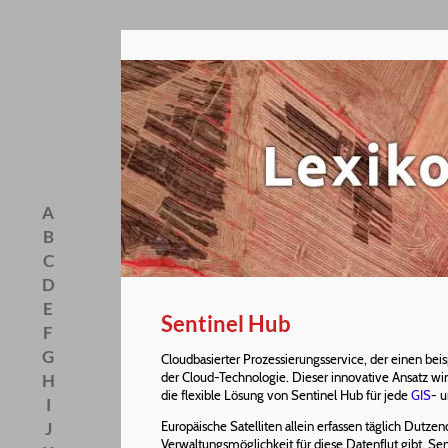
A
B
C
D
E
Sentinel Hub
F
G
Cloudbasierter Prozessierungsservice, der einen be
der Cloud-Technologie. Dieser innovative Ansatz wir
H
die flexible Lösung von Sentinel Hub für jede
GIS
- 
I
J
Europäische Satelliten allein erfassen täglich Dutze
Verwaltungsmöglichkeit für diese Datenflut gibt. Se