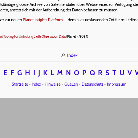
tändige globale Archive von Satellitendaten über Webservices zur Verfügung ste
ren, anstatt sich mit der Aufbereitung der Daten befassen zu müssen.
ser zur neuen
Planet Insights Platform
— dem alles umfassenden Ort für multidimens
ul Tooling for Unlocking Earth Observation Data
(Planet 4/2024)
Index
D
E
F
G
H
I
J
K
L
M
N
O
P
Q
R
S
T
U
V
Startseite
-
Index
-
Hinweise
-
Quellen
-
Datenschutz
-
Impressum