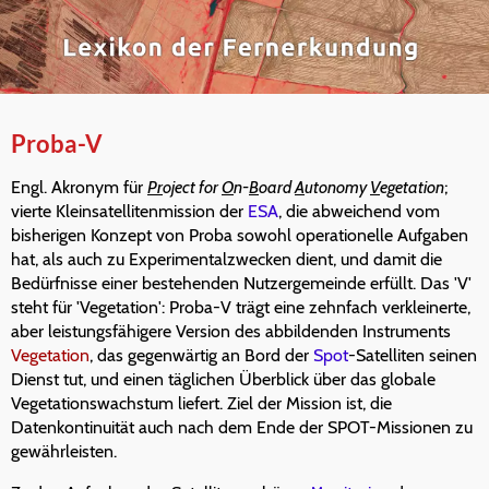
Proba-V
Engl. Akronym für
Pr
oject for
O
n-
B
oard
A
utonomy
V
egetation
;
vierte Kleinsatellitenmission der
ESA
, die abweichend vom
bisherigen Konzept von Proba sowohl operationelle Aufgaben
hat, als auch zu Experimentalzwecken dient, und damit die
Bedürfnisse einer bestehenden Nutzergemeinde erfüllt. Das 'V'
steht für 'Vegetation': Proba-V trägt eine zehnfach verkleinerte,
aber leistungsfähigere Version des abbildenden Instruments
Vegetation
, das gegenwärtig an Bord der
Spot
-Satelliten seinen
Dienst tut, und einen täglichen Überblick über das globale
Vegetationswachstum liefert. Ziel der Mission ist, die
Datenkontinuität auch nach dem Ende der SPOT-Missionen zu
gewährleisten.