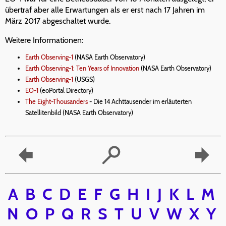
übertraf aber alle Erwartungen als er erst nach 17 Jahren im
März 2017 abgeschaltet wurde.
Weitere Informationen:
Earth Observing-1
(NASA Earth Observatory)
Earth Observing-1: Ten Years of Innovation
(NASA Earth Observatory)
Earth Observing-1
(USGS)
EO-1
(eoPortal Directory)
The Eight-Thousanders
- Die 14 Achttausender im erläuterten
Satellitenbild (NASA Earth Observatory)
A
B
C
D
E
F
G
H
I
J
K
L
M
N
O
P
Q
R
S
T
U
V
W
X
Y