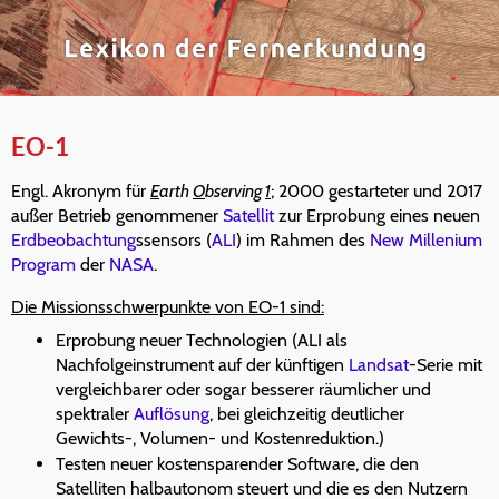
EO-1
Engl. Akronym für
E
arth
O
bserving
1
; 2000 gestarteter und 2017
außer Betrieb genommener
Satellit
zur Erprobung eines neuen
Erdbeobachtung
ssensors (
ALI
) im Rahmen des
New Millenium
Program
der
NASA
.
Die Missionsschwerpunkte von EO-1 sind:
Erprobung neuer Technologien (ALI als
Nachfolgeinstrument auf der künftigen
Landsat
-Serie mit
vergleichbarer oder sogar besserer räumlicher und
spektraler
Auflösung
, bei gleichzeitig deutlicher
Gewichts-, Volumen- und Kostenreduktion.)
Testen neuer kostensparender Software, die den
Satelliten halbautonom steuert und die es den Nutzern