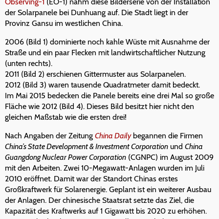
Observing-1
(EO-1) nahm diese Bilderserie von der Installation
der Solarpanele bei Dunhuang auf. Die Stadt liegt in der
Provinz Gansu im westlichen China.
2006 (Bild 1) dominierte noch kahle Wüste mit Ausnahme der
Straße und ein paar Flecken mit landwirtschaftlicher Nutzung
(unten rechts).
2011 (Bild 2) erschienen Gittermuster aus Solarpanelen.
2012 (Bild 3) waren tausende Quadratmeter damit bedeckt.
Im Mai 2015 bedecken die Panele bereits eine drei Mal so große
Fläche wie 2012 (Bild 4). Dieses Bild besitzt hier nicht den
gleichen Maßstab wie die ersten drei!
Nach Angaben der Zeitung
China Daily
begannen die Firmen
China’s State Development & Investment Corporation
und
China
Guangdong Nuclear Power Corporation
(CGNPC) im August 2009
mit den Arbeiten. Zwei 10-Megawatt-Anlagen wurden im Juli
2010 eröffnet. Damit war der Standort Chinas erstes
Großkraftwerk für Solarenergie. Geplant ist ein weiterer Ausbau
der Anlagen. Der chinesische Staatsrat setzte das Ziel, die
Kapazität des Kraftwerks auf 1 Gigawatt bis 2020 zu erhöhen.