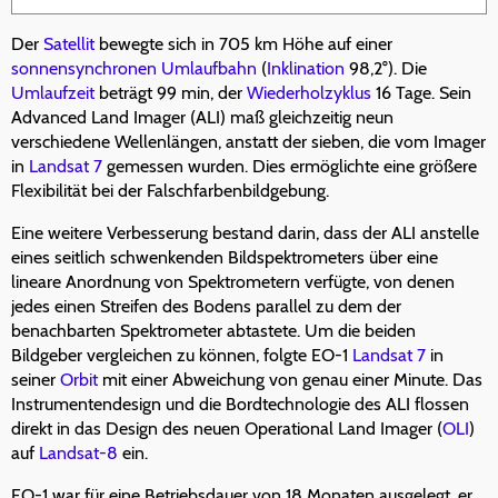
Der
Satellit
bewegte sich in 705 km Höhe auf einer
sonnensynchronen Umlaufbahn
(
Inklination
98,2°). Die
Umlaufzeit
beträgt 99 min, der
Wiederholzyklus
16 Tage. Sein
Advanced Land Imager (ALI) maß gleichzeitig neun
verschiedene Wellenlängen, anstatt der sieben, die vom Imager
in
Landsat 7
gemessen wurden. Dies ermöglichte eine größere
Flexibilität bei der Falschfarbenbildgebung.
Eine weitere Verbesserung bestand darin, dass der ALI anstelle
eines seitlich schwenkenden Bildspektrometers über eine
lineare Anordnung von Spektrometern verfügte, von denen
jedes einen Streifen des Bodens parallel zu dem der
benachbarten Spektrometer abtastete. Um die beiden
Bildgeber vergleichen zu können, folgte EO-1
Landsat 7
in
seiner
Orbit
mit einer Abweichung von genau einer Minute. Das
Instrumentendesign und die Bordtechnologie des ALI flossen
direkt in das Design des neuen Operational Land Imager (
OLI
)
auf
Landsat-8
ein.
EO-1 war für eine Betriebsdauer von 18 Monaten ausgelegt, er