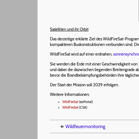
Satelliten und ihr Orbit
Das derzeitige erklärte Ziel des WildFireSat-Program
kompakteren Buskonstruktionen verbunden sind. Die
WildFireSat wird auf einer erdnahen,
sonnensynchr
Sie werden die Erde mit einer Geschwindigkeit von
und dabei die dazwischen liegenden Breitengrade a
bevor die Brandbekämpfungsbehörden ihre täglichen V
Der Start der Mission soll 2029 erfolgen.
Weitere Informationen:
WildFireSat
(eoPortal)
WildFireSat
(CSA)
Wildfeuermonitoring