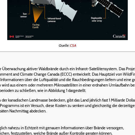
Quelle:
CSA
 zur Überwachung aktiver Waldbrände durch ein Infrarot-Satellitensystem. Das Pro
onment and Climate Change Canada (ECCC) entwickelt. Das Hauptziel von WildFire
nformationen über die Luftqualität und die Rauchbedingungen liefern und eine 
wird aus einem oder mehreren Mikrosatelliten in einer erdnahen Umlaufbahn bes
ioden zu schließen, wie in Abbildung 1 dargestellt.
% der kanadischen Landmasse bedecken, gibt das Land jährlich fast 1 Milliarde D
Programms ist ein Versuch, diese Kosten zu senken und gleichzeitig die derzeit
späten Nachmittag abdecken.
ich nahezu in Echtzeit mit genauen Informationen über Brände versorgen,
chen, festzustellen, welche Brände außer Kontrolle geraten können,