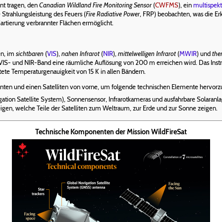
nt tragen, den
Canadian Wildland Fire Monitoring Sensor
(
CWFMS
), ein
multispekt
 Strahlungsleistung des Feuers (
Fire Radiative Power
, FRP) beobachten, was die 
rtierung verbrannter Flächen ermöglicht.
en, im
sichtbaren
(
VIS
),
nahen Infrarot
(
NIR
),
mittelwelligen Infrarot
(
MWIR
) und
the
S- und NIR-Band eine räumliche Auflösung von 200 m erreichen wird. Das Inst
ete Temperaturgenauigkeit von 15 K in allen Bändern.
hinten und einen Satelliten von vorne, um folgende technischen Elemente hervor
tion Satellite System), Sonnensensor, Infrarotkameras und ausfahrbare Solaranla
eigen, welche Teile der Satelliten zum Weltraum, zur Erde und zur Sonne zeigen.
Technische Komponenten der Mission WildFireSat