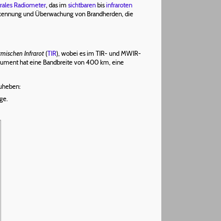
rales
Radiometer
, das im
sichtbaren
bis
infraroten
Erkennung und Überwachung von Brandherden, die
rmischen Infrarot
(
TIR
), wobei es im TIR- und MWIR-
rument hat eine Bandbreite von 400 km, eine
zuheben:
ge.