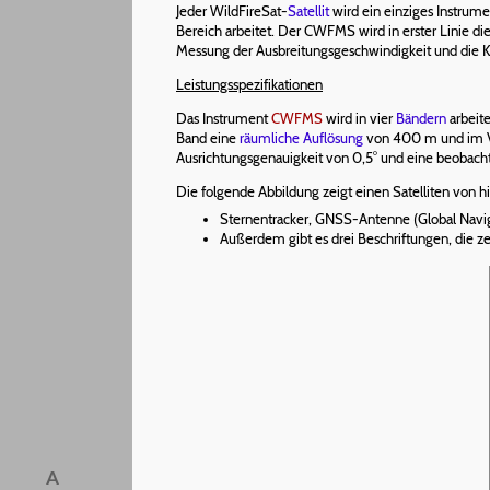
Jeder WildFireSat-
Satellit
wird ein einziges Instrume
Bereich arbeitet. Der CWFMS wird in erster Linie die
Messung der Ausbreitungsgeschwindigkeit und die Ka
Leistungsspezifikationen
Das Instrument
CWFMS
wird in vier
Bändern
arbeit
Band eine
räumliche Auflösung
von 400 m und im VI
Ausrichtungsgenauigkeit von 0,5° und eine beobacht
Die folgende Abbildung zeigt einen Satelliten von 
Sternentracker, GNSS-Antenne (Global Naviga
Außerdem gibt es drei Beschriftungen, die z
A