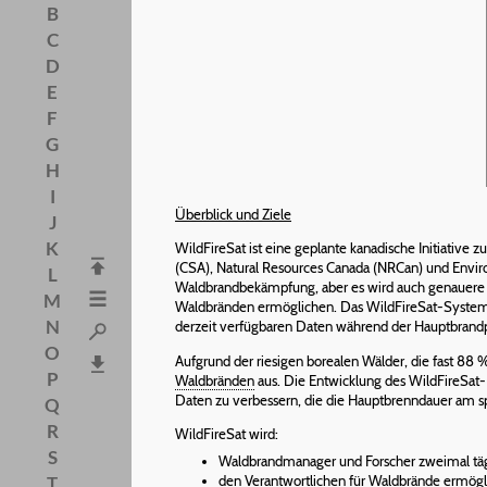
B
C
D
E
F
G
H
I
Überblick und Ziele
J
K
WildFireSat ist eine geplante kanadische Initiative
(CSA), Natural Resources Canada (NRCan) und Envir
L
Waldbrandbekämpfung, aber es wird auch genauere I
M
Waldbränden ermöglichen. Das WildFireSat-System 
N
derzeit verfügbaren Daten während der Hauptbrandper
O
Aufgrund der riesigen borealen Wälder, die fast 88 
P
Waldbränden
aus. Die Entwicklung des WildFireSat-
Daten zu verbessern, die die Hauptbrenndauer am 
Q
R
WildFireSat wird:
S
Waldbrandmanager und Forscher zweimal tägl
den Verantwortlichen für Waldbrände ermögli
T