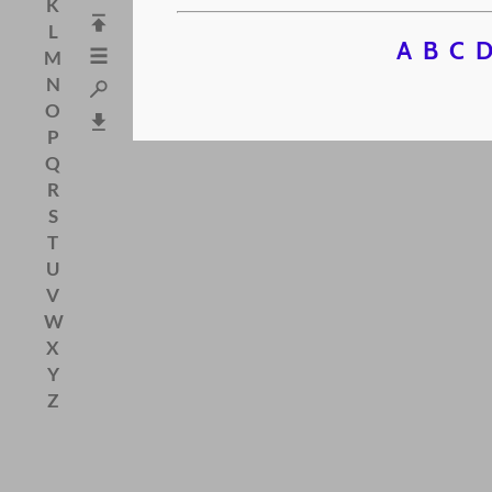
K
L
A
B
C
M
N
O
P
Q
R
S
T
U
V
W
X
Y
Z