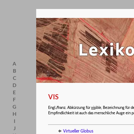
A
B
C
D
E
VIS
F
G
Engl./franz. Abkürzung für
vis
ible
, Bezeichnung für 
Empfindlichkeit ist auch das menschliche Auge ein p
H
I
J
Virtueller Globus