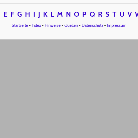
D
E
F
G
H
I
J
K
L
M
N
O
P
Q
R
S
T
U
V
Startseite
-
Index
-
Hinweise
-
Quellen
-
Datenschutz
-
Impressum