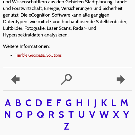
und Wissenschaftlern aus den Gebieten Stadtplanung, Land-
und Forstwirtschaft, Energie, Versicherungen und Sicherheit
genutzt. Die eCognition Software kann alle gängigen
Datentypen, wie mittel- und hochauflösende Satellitenbilder,
Luftbilder, Fotografie, Laser Scans, Radar- und
Hyperspektraldaten analysieren.
Weitere Informationen:
Trimble Geospatial Solutions
A
B
C
D
E
F
G
H
I
J
K
L
M
N
O
P
Q
R
S
T
U
V
W
X
Y
Z