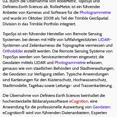
u.a. durch die Übernahme von
RolleiMetric
,
TopoSys
und
Definiens Earth Sciences
ab. RolleiMetric ist ein führender
Anbieter von Kameras und Software für die
Photogrammetrie
und wurde im Oktober 2008 als Teil der Trimble GeoSpatial
Division in das Trimble Portfolio integriert.
TopoSys
ist ein führender Hersteller von Remote Sensing
Systemen, bei denen mit Hilfe von luftfahrtgestützten
LIDAR
-
Systemen und Zeilenkameras die Topographie vermessen und
Orthobilder
erstellt werden. Die Remote Sensing Systeme von
TopoSys werden von Serviceunternehmen eingesetzt, die
Geodaten mittels LIDAR und
Photogrammetrie
erfassen,
genauso wie von staatlichen Behörden und Stadtverwaltungen,
die Geodaten zur Verfügung stellen. Typische Anwendungen
sind Kartierungen für den Küstenschutz, Hochwasserschutz,
Stadtmodelle, Tagebau sowie Leitungs- und Trassenkartierung.
Die Übernahme von
Definiens Earth Sciences
beinhaltet die
hochentwickelte Bildanalysesoftware
eCognition
, eine
Anwendung für die professionelle Auswertung von
Geodaten
.
eCognition® wird von führenden Datenanbietern, Experten