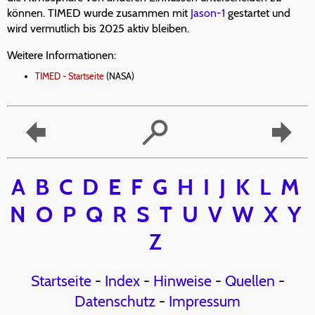
können. TIMED wurde zusammen mit
Jason-1
gestartet und
wird vermutlich bis 2025 aktiv bleiben.
Weitere Informationen:
TIMED - Startseite
(NASA)
A
B
C
D
E
F
G
H
I
J
K
L
M
N
O
P
Q
R
S
T
U
V
W
X
Y
Z
Startseite
-
Index
-
Hinweise
-
Quellen
-
Datenschutz
-
Impressum