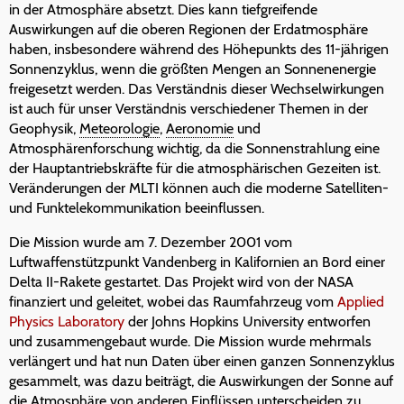
in der Atmosphäre absetzt. Dies kann tiefgreifende
Auswirkungen auf die oberen Regionen der Erdatmosphäre
haben, insbesondere während des Höhepunkts des 11-jährigen
Sonnenzyklus, wenn die größten Mengen an Sonnenenergie
freigesetzt werden. Das Verständnis dieser Wechselwirkungen
ist auch für unser Verständnis verschiedener Themen in der
Geophysik,
Meteorologie
,
Aeronomie
und
Atmosphärenforschung wichtig, da die Sonnenstrahlung eine
der Hauptantriebskräfte für die atmosphärischen Gezeiten ist.
Veränderungen der MLTI können auch die moderne Satelliten-
und Funktelekommunikation beeinflussen.
Die Mission wurde am 7. Dezember 2001 vom
Luftwaffenstützpunkt Vandenberg in Kalifornien an Bord einer
Delta II-Rakete gestartet. Das Projekt wird von der NASA
finanziert und geleitet, wobei das Raumfahrzeug vom
Applied
Physics Laboratory
der Johns Hopkins University entworfen
und zusammengebaut wurde. Die Mission wurde mehrmals
verlängert und hat nun Daten über einen ganzen Sonnenzyklus
gesammelt, was dazu beiträgt, die Auswirkungen der Sonne auf
die Atmosphäre von anderen Einflüssen unterscheiden zu