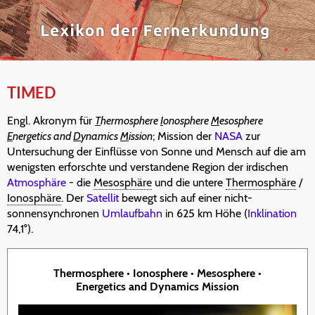
TIMED
Engl. Akronym für
T
hermosphere
I
onosphere
M
esosphere
E
nergetics and
D
ynamics
M
ission
; Mission der
NASA
zur
Untersuchung der Einflüsse von Sonne und Mensch auf die am
wenigsten erforschte und verstandene Region der irdischen
Atmosphäre
- die
Mesosphäre
und die untere
Thermosphäre
/
Ionosphäre
. Der
Satellit
bewegt sich auf einer nicht-
sonnensynchronen
Umlaufbahn
in 625 km Höhe (
Inklination
74,1°).
Thermosphere • Ionosphere • Mesosphere •
Energetics and Dynamics Mission