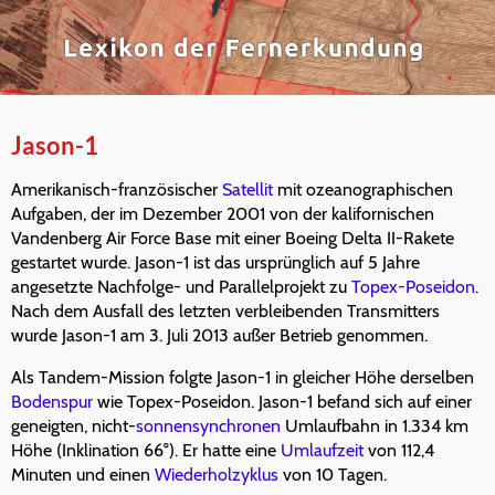
Jason-1
Amerikanisch-französischer
Satellit
mit ozeanographischen
Aufgaben, der im Dezember 2001 von der kalifornischen
Vandenberg Air Force Base mit einer Boeing Delta II-Rakete
gestartet wurde. Jason-1 ist das ursprünglich auf 5 Jahre
angesetzte Nachfolge- und Parallelprojekt zu
Topex-Poseidon
.
Nach dem Ausfall des letzten verbleibenden Transmitters
wurde Jason-1 am 3. Juli 2013 außer Betrieb genommen.
Als Tandem-Mission folgte Jason-1 in gleicher Höhe derselben
Bodenspur
wie Topex-Poseidon. Jason-1 befand sich auf einer
geneigten, nicht-
sonnensynchronen
Umlaufbahn in 1.334 km
Höhe (Inklination 66°). Er hatte eine
Umlaufzeit
von 112,4
Minuten und einen
Wiederholzyklus
von 10 Tagen.