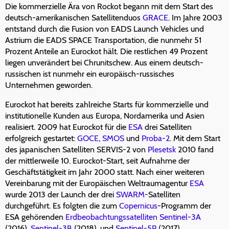
Die kommerzielle Ära von Rockot begann mit dem Start des
deutsch-amerikanischen Satellitenduos
GRACE
. Im Jahre 2003
entstand durch die Fusion von EADS Launch Vehicles und
Astrium die EADS SPACE Transportation, die nunmehr 51
Prozent Anteile an Eurockot hält. Die restlichen 49 Prozent
liegen unverändert bei Chrunitschew. Aus einem deutsch-
russischen ist nunmehr ein europäisch-russisches
Unternehmen geworden.
Eurockot hat bereits zahlreiche Starts für kommerzielle und
institutionelle Kunden aus Europa, Nordamerika und Asien
realisiert. 2009 hat Eurockot für die
ESA
drei Satelliten
erfolgreich gestartet:
GOCE
,
SMOS
und
Proba-2
. Mit dem Start
des japanischen Satelliten SERVIS-2 von
Plesetsk
2010 fand
der mittlerweile 10. Eurockot-Start, seit Aufnahme der
Geschäftstätigkeit im Jahr 2000 statt. Nach einer weiteren
Vereinbarung mit der Europäischen Weltraumagentur
ESA
wurde 2013 der Launch der drei
SWARM-
Satelliten
durchgeführt. Es folgten die zum
Copernicus
-Programm der
ESA gehörenden
Erdbeobachtungssatelliten
Sentinel-3A
(2016),
Sentinel-3B
(2018), und
Sentinel-5P
(2017).