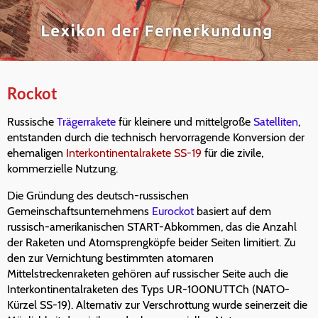
Rockot
Russische
Trägerrakete
für kleinere und mittelgroße
Satelliten
,
entstanden durch die technisch hervorragende Konversion der
ehemaligen
Interkontinentalrakete SS-19
für die zivile,
kommerzielle Nutzung.
Die Gründung des deutsch-russischen
Gemeinschaftsunternehmens
Eurockot
basiert auf dem
russisch-amerikanischen START-Abkommen, das die Anzahl
der Raketen und Atomsprengköpfe beider Seiten limitiert. Zu
den zur Vernichtung bestimmten atomaren
Mittelstreckenraketen gehören auf russischer Seite auch die
Interkontinentalraketen des Typs UR-100NUTTCh (NATO-
Kürzel SS-19). Alternativ zur Verschrottung wurde seinerzeit die