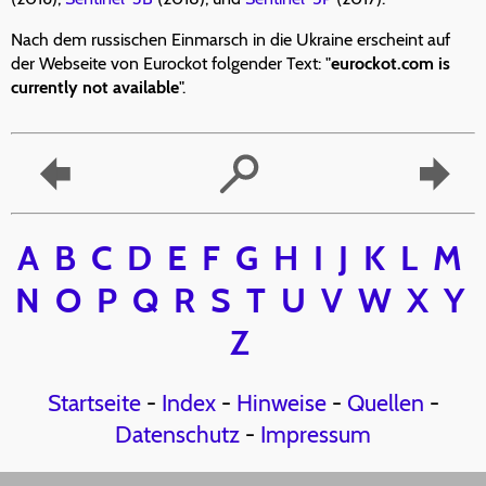
Nach dem russischen Einmarsch in die Ukraine erscheint auf
der Webseite von Eurockot folgender Text: "
eurockot.com is
currently not available
".
A
B
C
D
E
F
G
H
I
J
K
L
M
N
O
P
Q
R
S
T
U
V
W
X
Y
Z
Startseite
-
Index
-
Hinweise
-
Quellen
-
Datenschutz
-
Impressum