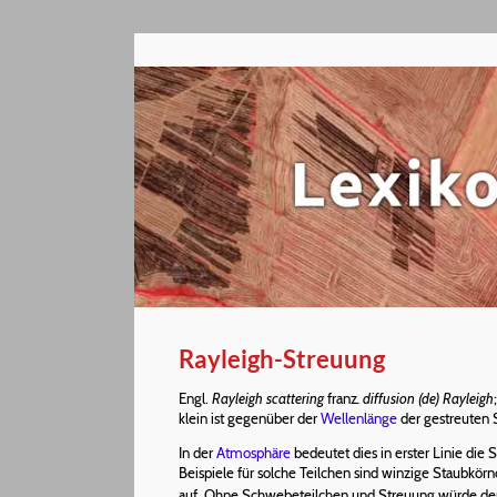
Rayleigh-Streuung
Engl.
Rayleigh scattering
franz
. diffusion (de) Rayleigh
klein ist gegenüber der
Wellenlänge
der gestreuten S
In der
Atmosphäre
bedeutet dies in erster Linie di
Beispiele für solche Teilchen sind winzige Staubkör
auf. Ohne Schwebeteilchen und Streuung würde de