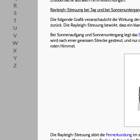
R
Rayleigh-Streuung bei Tag und bei Sonnenunterga
S
Die folgende Grafik veranschaulicht die Wirkung de
T
zurück. Die Rayleigh-Streuung bewirkt, dass ein k
U
V
Bei Sonnenaufgang und Sonnenuntergang legt das
wird nach einer gewissen Strecke gestreut, und nur
W
roten Himmel.
X
Y
Z
Die Rayleigh-Streuung stört die
Fernerkundung
im s