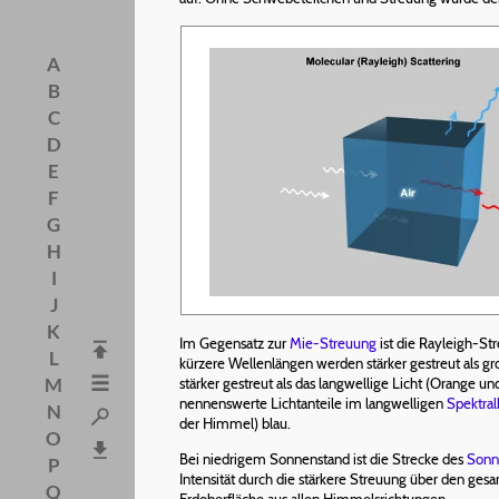
A
B
C
D
E
F
G
H
I
J
K
Im Gegensatz zur
Mie-Streuung
ist die Rayleigh-St
L
kürzere Wellenlängen werden stärker gestreut als g
M
stärker gestreut als das langwellige Licht (Orange 
nennenswerte Lichtanteile im langwelligen
Spektral
N
der Himmel) blau.
O
Bei niedrigem Sonnenstand ist die Strecke des
Sonn
P
Intensität durch die stärkere Streuung über den ges
Q
Erdoberfläche aus allen Himmelsrichtungen.