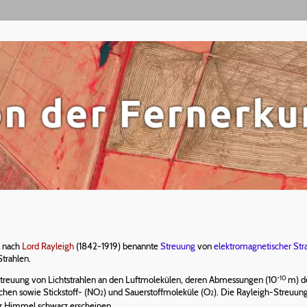
; nach
Lord Rayleigh
(1842-1919) benannte
Streuung
von
elektromagnetischer Str
trahlen.
-10
e Streuung von Lichtstrahlen an den Luftmolekülen, deren Abmessungen (10
m) de
nchen sowie Stickstoff- (NO
) und Sauerstoffmoleküle (O
). Die Rayleigh-Streuung
2
2
r Himmel schwarz erscheinen.