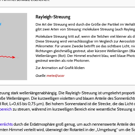
Rayleigh-Streuung
Die Art der Streuung wird durch die Größe der Partikel im Verh
gibt zwei Arten von Streuung: molekulare Streuung (auch Raylei
Molekulare Streuung tritt auf, wenn die Teilchen viel kleiner als
Diese Streuung wird vernachlässigbar im Vergleich zur Aerosols
Mikrometer. Für unsere Zwecke betrifft sie das sichtbare Licht, nic
Richtungen gleichmäßig gestreut, aber kürzere Wellenlängen (Bla
Wellenlängen (Rot). Der Himmel erscheint blau, weil blaue Pho
gestreut werden als rote Photonen.
Zur Animation auf Grafik klicken
Quelle:
meted/ucar
reuung stark wellenlängenabhängig. Die Rayleigh-Streuung ist umgekehrt proporti
roße Wellenlängen. Die kurzwelligen violetten und blauen Anteile des Sonnenlic
und Rot, L=0,65 bis 0,75 µm). Bei hohem Sonnenstand ist die Strecke, die das Lic
bereich
zu streuen, während im kurzwelligen Bereich eine wesentliche Streuung sta
enlichts
durch die Erdatmosphäre groß genug, um auch nennenswerte Anteile des r
amten Himmel verteilt wird, überwiegt der Rotanteil in der „Umgebung” um die So