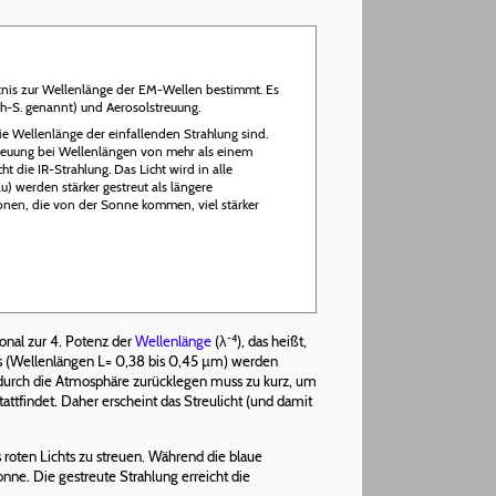
ältnis zur Wellenlänge der EM-Wellen bestimmt. Es
gh-S. genannt) und Aerosolstreuung.
 die Wellenlänge der einfallenden Strahlung sind.
treuung bei Wellenlängen von mehr als einem
ht die IR-Strahlung. Das Licht wird in alle
u) werden stärker gestreut als längere
tonen, die von der Sonne kommen, viel stärker
-4
onal zur 4. Potenz der
Wellenlänge
(λ
), das heißt,
hts (Wellenlängen L= 0,38 bis 0,45 µm) werden
ht durch die Atmosphäre zurücklegen muss zu kurz, um
ttfindet. Daher erscheint das Streulicht (und damit
oten Lichts zu streuen. Während die blaue
nne. Die gestreute Strahlung erreicht die