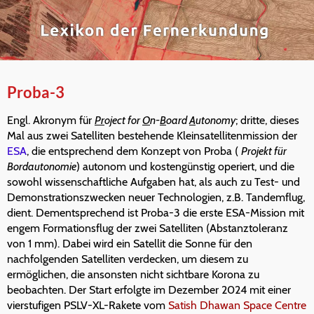
Proba-3
Engl. Akronym für
Pr
oject for
O
n-
B
oard
A
utonomy
; dritte, dieses
Mal aus zwei Satelliten bestehende Kleinsatellitenmission der
ESA
, die entsprechend dem Konzept von Proba (
Projekt für
Bordautonomie
) autonom und kostengünstig operiert, und die
sowohl wissenschaftliche Aufgaben hat, als auch zu Test- und
Demonstrationszwecken neuer Technologien, z.B. Tandemflug,
dient. Dementsprechend ist Proba-3 die erste ESA-Mission mit
engem Formationsflug der zwei Satelliten (Abstanztoleranz
von 1 mm). Dabei wird ein Satellit die Sonne für den
nachfolgenden Satelliten verdecken, um diesem zu
ermöglichen, die ansonsten nicht sichtbare Korona zu
beobachten. Der Start erfolgte im Dezember 2024 mit einer
vierstufigen PSLV-XL-Rakete vom
Satish Dhawan Space Centre